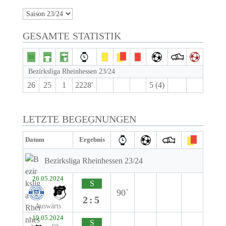
GESAMTE STATISTIK
Bezirksliga Rheinhessen 23/24
26
25
1
2228′
5 (4)
LETZTE BEGEGNUNGEN
Datum
Ergebnis
Bezirksliga Rheinhessen 23/24
26.05.2024
S
90`
2:5
Auswärts
19.05.2024
S