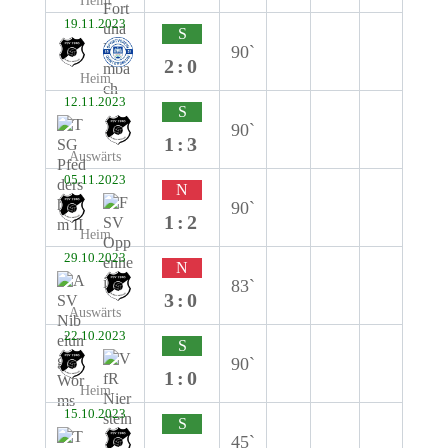
Heim
19.11.2023
S
90`
2:0
Heim
12.11.2023
S
90`
1:3
Auswärts
05.11.2023
N
90`
1:2
Heim
29.10.2023
N
83`
3:0
Auswärts
22.10.2023
S
90`
1:0
Heim
15.10.2023
S
45`