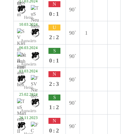
17.03.2024
N
90`
0:1
Heim
10.03.2024
U
90`
1
2:2
Auswärts
06.03.2024
S
90`
0:1
Auswärts
03.03.2024
N
90`
2:3
Heim
25.02.2024
S
90`
1:2
Auswärts
26.11.2023
N
90`
0:2