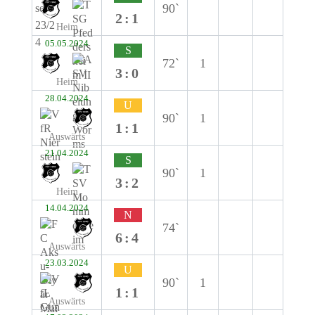
90`
2:1
Heim
05.05.2024
S
72`
1
3:0
Heim
28.04.2024
U
90`
1
1:1
Auswärts
21.04.2024
S
90`
1
3:2
Heim
14.04.2024
N
74`
6:4
Auswärts
23.03.2024
U
90`
1
1:1
Auswärts