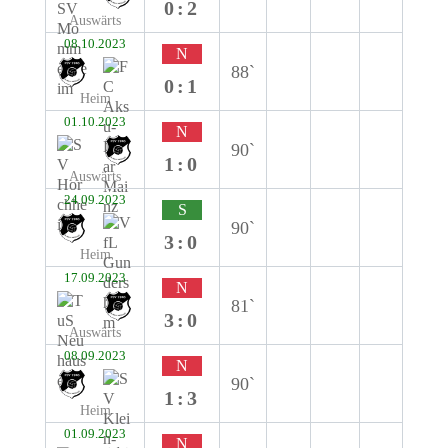
0:2
Auswärts
08.10.2023
N
88`
0:1
Heim
01.10.2023
N
90`
1:0
Auswärts
24.09.2023
S
90`
3:0
Heim
17.09.2023
N
81`
3:0
Auswärts
08.09.2023
N
90`
1:3
Heim
01.09.2023
N