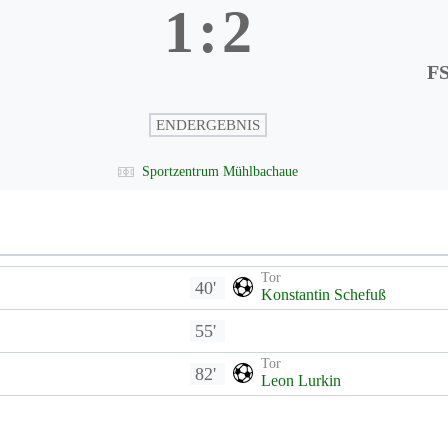
1
:
2
F
ENDERGEBNIS
Sportzentrum Mühlbachaue
Tor
40'
Konstantin Schefuß
55'
Tor
82'
Leon Lurkin