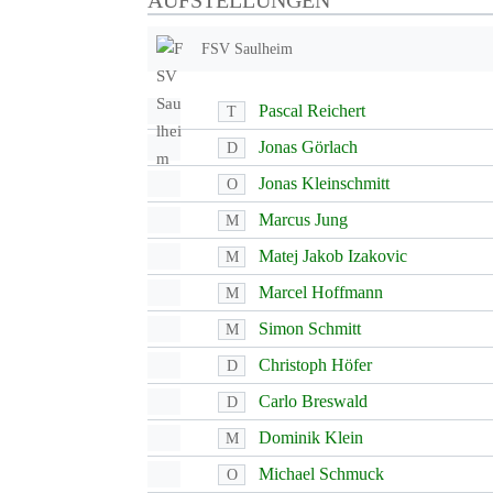
AUFSTELLUNGEN
FSV Saulheim
Pascal Reichert
T
Jonas Görlach
D
Jonas Kleinschmitt
O
Marcus Jung
M
Matej Jakob Izakovic
M
Marcel Hoffmann
M
Simon Schmitt
M
Christoph Höfer
D
Carlo Breswald
D
Dominik Klein
M
Michael Schmuck
O