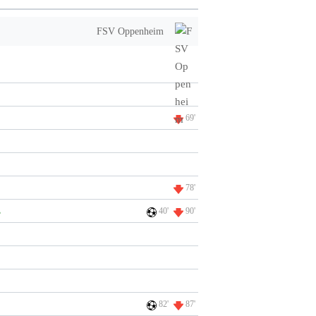
FSV Oppenheim
69'
78'
ß
40'
90'
82'
87'