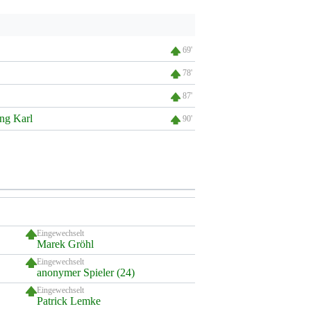
69'
78'
87'
ng Karl
90'
Eingewechselt
Marek Gröhl
Eingewechselt
anonymer Spieler (24)
Eingewechselt
Patrick Lemke