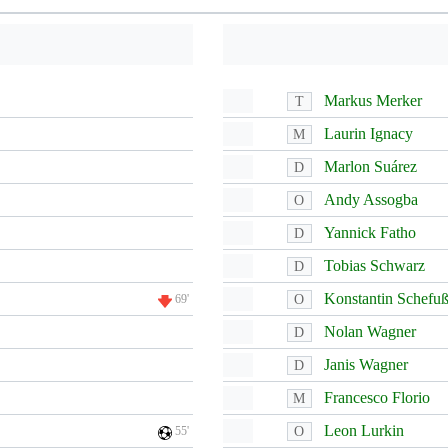
Markus Merker
T
Laurin Ignacy
M
Marlon Suárez
D
Andy Assogba
O
Yannick Fatho
D
Tobias Schwarz
D
Konstantin Schefu
O
69'
Nolan Wagner
D
Janis Wagner
D
Francesco Florio
M
Leon Lurkin
O
55'