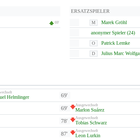
ERSATZSPIELER
Marek Gröhl
M
69'
anonymer Spieler (24)
Patrick Lemke
O
Julius Marc Wolfga
D
wechselt
69'
el Helmlinger
Ausgewechselt
69'
Marlon Suárez
Ausgewechselt
78'
Tobias Schwarz
Ausgewechselt
87'
Leon Lurkin