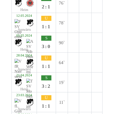
76`
2:1
Heim
12.05.2024
U
78`
1:1
Auswärts
05.05.2024
S
90`
3:0
Heim
28.04.2024
U
64`
1:1
Auswärts
21.04.2024
S
19`
3:2
Heim
23.03.2024
U
11`
1:1
Auswärts