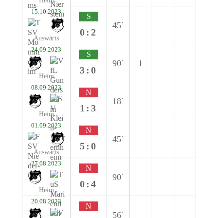
Heim
15.10.2023
S
45`
0:2
Auswärts
24.09.2023
S
90`
1
3:0
Heim
08.09.2023
N
18`
1:3
Heim
01.09.2023
N
45`
5:0
Auswärts
27.08.2023
N
90`
0:4
Heim
20.08.2023
N
56`