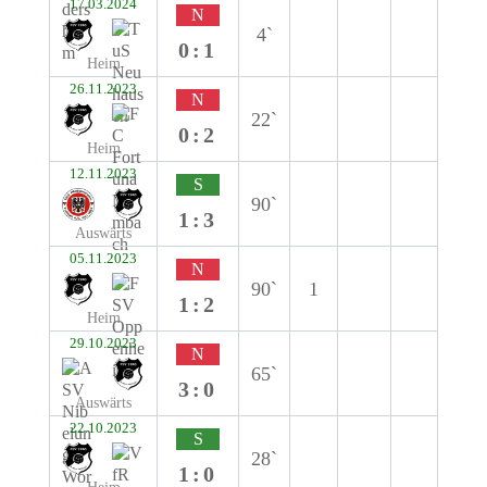
17.03.2024
N
4`
0:1
Heim
26.11.2023
N
22`
0:2
Heim
12.11.2023
S
90`
1:3
Auswärts
05.11.2023
N
90`
1
1:2
Heim
29.10.2023
N
65`
3:0
Auswärts
22.10.2023
S
28`
1:0