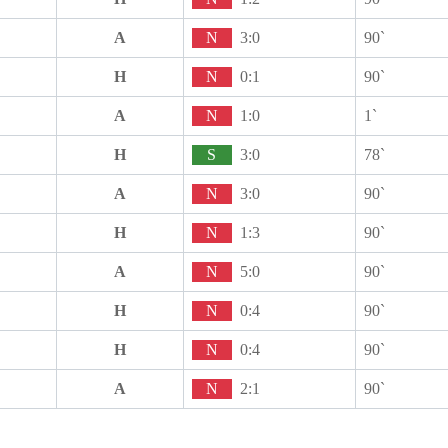
A
N
3:0
90`
H
N
0:1
90`
A
N
1:0
1`
H
S
3:0
78`
A
N
3:0
90`
H
N
1:3
90`
A
N
5:0
90`
H
N
0:4
90`
H
N
0:4
90`
A
N
2:1
90`