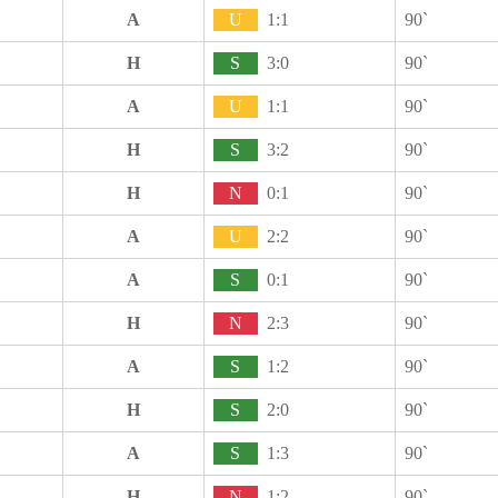
A
U
1:1
90`
H
S
3:0
90`
A
U
1:1
90`
H
S
3:2
90`
H
N
0:1
90`
A
U
2:2
90`
A
S
0:1
90`
H
N
2:3
90`
A
S
1:2
90`
H
S
2:0
90`
A
S
1:3
90`
H
N
1:2
90`