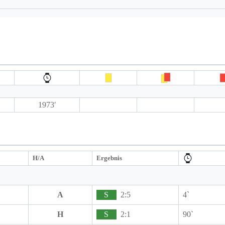
1973′
H/A
Ergebnis
A
S
2:5
4`
H
S
2:1
90`