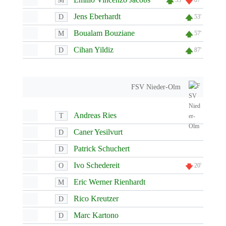
M
35'
87'
Jens Eberhardt
D
53'
Boualam Bouziane
M
57'
Cihan Yildiz
D
87'
FSV Nieder-Olm
Andreas Ries
T
Caner Yesilvurt
D
Patrick Schuchert
D
Ivo Schedereit
O
20'
Eric Werner Rienhardt
M
Rico Kreutzer
D
Marc Kartono
D