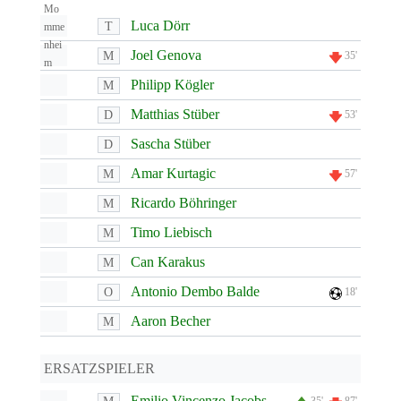
Luca Dörr
T
Joel Genova
M
35'
Philipp Kögler
M
Matthias Stüber
D
53'
Sascha Stüber
D
Amar Kurtagic
M
57'
Ricardo Böhringer
M
Timo Liebisch
M
Can Karakus
M
Antonio Dembo Balde
O
18'
Aaron Becher
M
ERSATZSPIELER
Emilio Vincenzo Jacobs