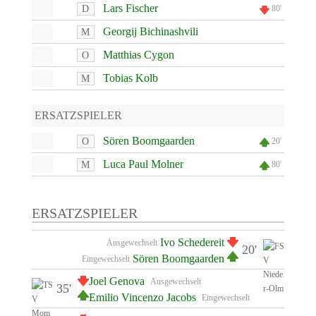
Lars Fischer
D
80'
Georgij Bichinashvili
M
Matthias Cygon
O
Tobias Kolb
M
ERSATZSPIELER
Sören Boomgaarden
O
20'
Luca Paul Molner
M
80'
ERSATZSPIELER
Ivo Schedereit
Ausgewechselt
20'
Sören Boomgaarden
Eingewechselt
Joel Genova
Ausgewechselt
35'
Emilio Vincenzo Jacobs
Eingewechselt