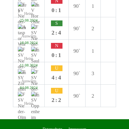
N
90`
1
0:1
Heim
25.08.2024
S
90`
2
2:4
Auswärts
18.08.2024
N
90`
1
0:1
Heim
11.08.2024
U
90`
3
4:4
Auswärts
04.08.2024
U
90`
2
2:2
Heim