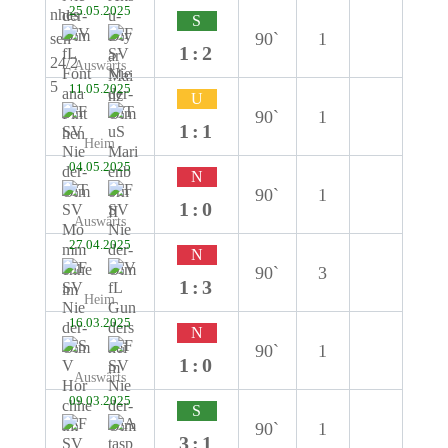
25.05.2025
S
90`
1
1:2
Auswärts
11.05.2025
U
90`
1
1:1
Heim
04.05.2025
N
90`
1
1:0
Auswärts
27.04.2025
N
90`
3
1:3
Heim
16.03.2025
N
90`
1
1:0
Auswärts
09.03.2025
S
90`
1
3:1