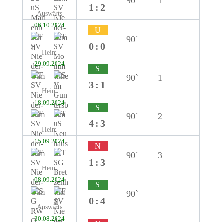
90`
1
1:2
Auswärts
06.10.2024
U
90`
0:0
Heim
29.09.2024
S
90`
1
3:1
Heim
18.09.2024
S
90`
2
4:3
Heim
15.09.2024
N
90`
3
1:3
Heim
08.09.2024
S
90`
0:4
Auswärts
30.08.2024