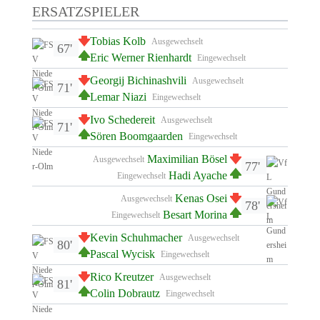
ERSATZSPIELER
Tobias Kolb
Ausgewechselt
67'
Eric Werner Rienhardt
Eingewechselt
Georgij Bichinashvili
Ausgewechselt
71'
Lemar Niazi
Eingewechselt
Ivo Schedereit
Ausgewechselt
71'
Sören Boomgaarden
Eingewechselt
Maximilian Bösel
Ausgewechselt
77'
Hadi Ayache
Eingewechselt
Kenas Osei
Ausgewechselt
78'
Besart Morina
Eingewechselt
Kevin Schuhmacher
Ausgewechselt
80'
Pascal Wycisk
Eingewechselt
Rico Kreutzer
Ausgewechselt
81'
Colin Dobrautz
Eingewechselt