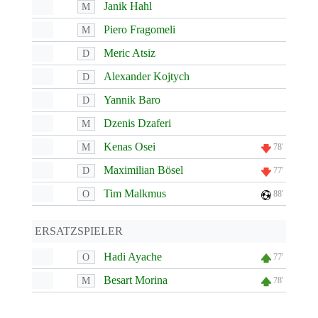
Janik Hahl
M
Piero Fragomeli
M
Meric Atsiz
D
Alexander Kojtych
D
Yannik Baro
D
Dzenis Dzaferi
M
Kenas Osei
M
78'
Maximilian Bösel
D
77'
Tim Malkmus
O
88'
ERSATZSPIELER
Hadi Ayache
O
77'
Besart Morina
M
78'