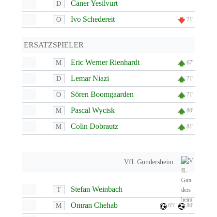
Caner Yesilvurt
D
Ivo Schedereit
O
71'
ERSATZSPIELER
Eric Werner Rienhardt
M
67'
Lemar Niazi
D
71'
Sören Boomgaarden
O
71'
Pascal Wycisk
M
80'
Colin Dobrautz
M
81'
VfL Gundersheim
Stefan Weinbach
T
Omran Chehab
M
65'
80'