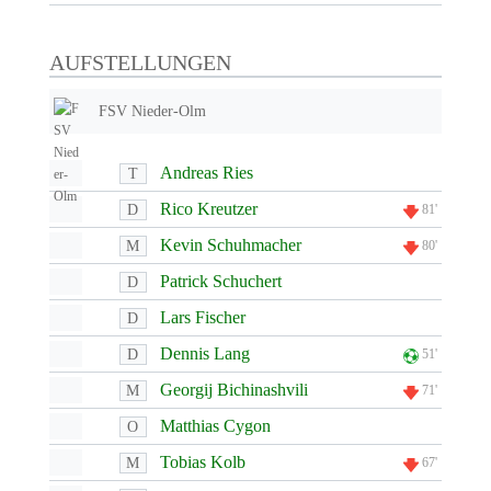
AUFSTELLUNGEN
FSV Nieder-Olm
Andreas Ries
T
Rico Kreutzer
D
81'
Kevin Schuhmacher
M
80'
Patrick Schuchert
D
Lars Fischer
D
Dennis Lang
D
51'
Georgij Bichinashvili
M
71'
Matthias Cygon
O
Tobias Kolb
M
67'