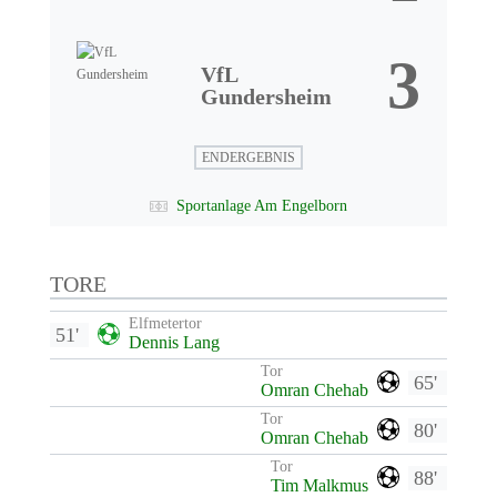
3
VfL
Gundersheim
ENDERGEBNIS
Sportanlage Am Engelborn
TORE
Elfmetertor
51'
Dennis Lang
Tor
65'
Omran Chehab
Tor
80'
Omran Chehab
Tor
88'
Tim Malkmus