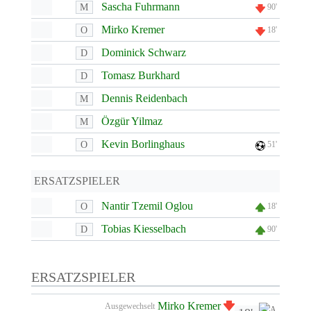
Sascha Fuhrmann
M
90'
Mirko Kremer
O
18'
Dominick Schwarz
D
Tomasz Burkhard
D
Dennis Reidenbach
M
Özgür Yilmaz
M
Kevin Borlinghaus
O
51'
ERSATZSPIELER
Nantir Tzemil Oglou
O
18'
Tobias Kiesselbach
D
90'
ERSATZSPIELER
Mirko Kremer
Ausgewechselt