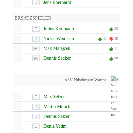
Jens Eberhardt
D
ERSATZSPIELER
Julius Kottmann
D
39'
Niclas Windisch
D
46'
88'
Max Matejcek
M
71'
Dennis Secker
M
88'
ASV Nibelungen Worms
Max Selzer
T
Martin Münch
D
Dennis Selzer
D
Deniz Yetim
D