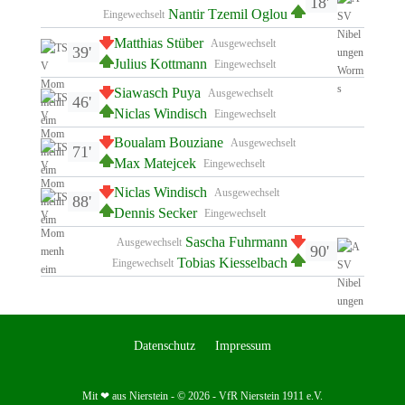
18'
Nantir Tzemil Oglou
Eingewechselt
Matthias Stüber
Ausgewechselt
39'
Julius Kottmann
Eingewechselt
Siawasch Puya
Ausgewechselt
46'
Niclas Windisch
Eingewechselt
Boualam Bouziane
Ausgewechselt
71'
Max Matejcek
Eingewechselt
Niclas Windisch
Ausgewechselt
88'
Dennis Secker
Eingewechselt
Sascha Fuhrmann
Ausgewechselt
90'
Tobias Kiesselbach
Eingewechselt
Datenschutz
Impressum
Mit ❤ aus Nierstein - © 2026 - VfR Nierstein 1911 e.V.