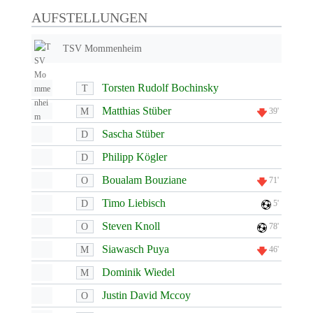
AUFSTELLUNGEN
TSV Mommenheim
Torsten Rudolf Bochinsky
T
Matthias Stüber
M
39'
Sascha Stüber
D
Philipp Kögler
D
Boualam Bouziane
O
71'
Timo Liebisch
D
5'
Steven Knoll
O
78'
Siawasch Puya
M
46'
Dominik Wiedel
M
Justin David Mccoy
O