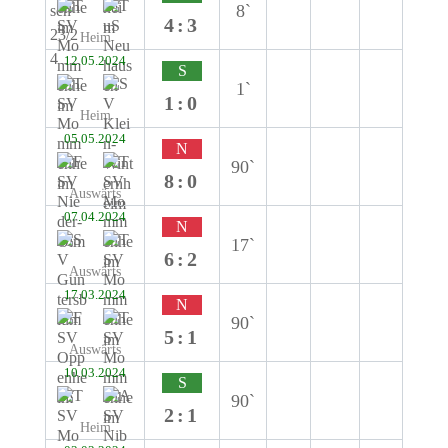
8`
4:3
Heim
12.05.2024
S
1`
1:0
Heim
05.05.2024
N
90`
8:0
Auswärts
07.04.2024
N
17`
6:2
Auswärts
17.03.2024
N
90`
5:1
Auswärts
10.03.2024
S
90`
2:1
Heim