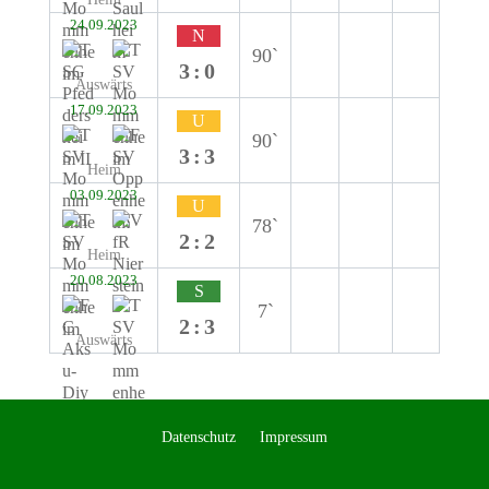
24.09.2023
N
90`
3:0
Auswärts
17.09.2023
U
90`
3:3
Heim
03.09.2023
U
78`
2:2
Heim
20.08.2023
S
7`
2:3
Auswärts
Datenschutz
Impressum