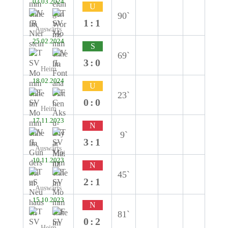
03.03.2024
U
90`
1:1
Auswärts
25.02.2024
S
69`
3:0
Heim
18.02.2024
U
23`
0:0
Heim
17.11.2023
N
9`
3:1
Auswärts
10.11.2023
N
45`
2:1
Auswärts
15.10.2023
N
81`
0:2
Heim