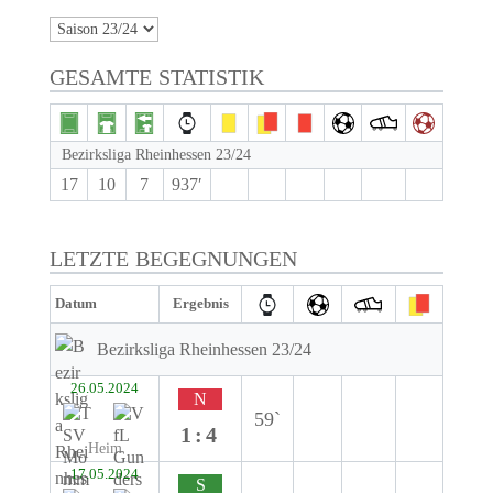
GESAMTE STATISTIK
Bezirksliga Rheinhessen 23/24
17
10
7
937′
LETZTE BEGEGNUNGEN
Datum
Ergebnis
Bezirksliga Rheinhessen 23/24
26.05.2024
N
59`
1:4
Heim
17.05.2024
S