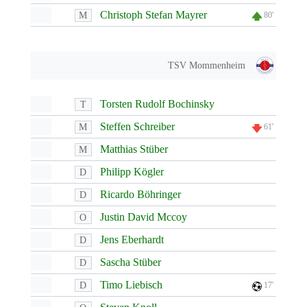
Christoph Stefan Mayrer
M
80'
TSV Mommenheim
Torsten Rudolf Bochinsky
T
Steffen Schreiber
M
61'
Matthias Stüber
M
Philipp Kögler
D
Ricardo Böhringer
D
Justin David Mccoy
O
Jens Eberhardt
D
Sascha Stüber
D
Timo Liebisch
D
17'