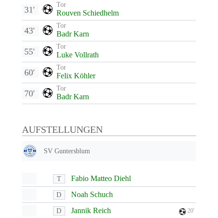
Tor
31'
Rouven Schiedhelm
Tor
43'
Badr Karn
Tor
55'
Luke Vollrath
Tor
60'
Felix Köhler
Tor
70'
Badr Karn
AUFSTELLUNGEN
SV Guntersblum
Fabio Matteo Diehl
T
Noah Schuch
D
Jannik Reich
D
20'