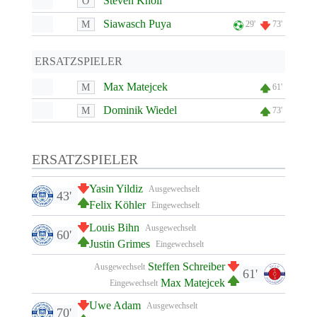
Steven Knoll
O
Siawasch Puya
M
29'
73'
ERSATZSPIELER
Max Matejcek
M
61'
Dominik Wiedel
M
73'
ERSATZSPIELER
Yasin Yildiz
Ausgewechselt
43'
Felix Köhler
Eingewechselt
Louis Bihn
Ausgewechselt
60'
Justin Grimes
Eingewechselt
Steffen Schreiber
Ausgewechselt
61'
Max Matejcek
Eingewechselt
Uwe Adam
Ausgewechselt
70'