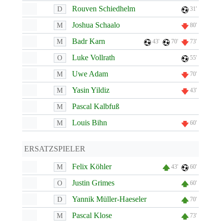
Rouven Schiedhelm
D
31'
Joshua Schaalo
M
80'
Badr Karn
M
43'
70'
73'
Luke Vollrath
O
55'
Uwe Adam
M
70'
Yasin Yildiz
M
43'
Pascal Kalbfuß
M
Louis Bihn
M
60'
ERSATZSPIELER
Felix Köhler
M
43'
60'
Justin Grimes
O
60'
Yannik Müller-Haeseler
D
70'
Pascal Klose
M
73'