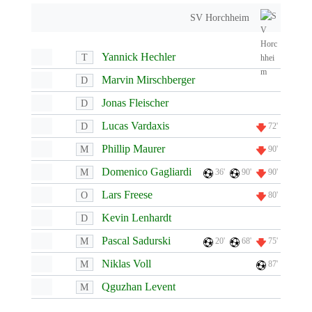
SV Horchheim
Yannick Hechler
T
Marvin Mirschberger
D
Jonas Fleischer
D
Lucas Vardaxis
D
72'
Phillip Maurer
M
90'
Domenico Gagliardi
M
36'
90'
90'
Lars Freese
O
80'
Kevin Lenhardt
D
Pascal Sadurski
M
20'
68'
75'
Niklas Voll
M
87'
Qguzhan Levent
M