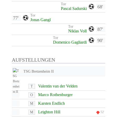
Tor
68'
Pascal Sadurski
Tor
77'
Jonas Gangl
Tor
87'
Niklas Voll
Tor
90'
Domenico Gagliardi
AUFSTELLUNGEN
TSG Bretzenheim II
Valentin van der Velden
T
Marco Rothenburger
O
Karsten Endlich
M
Leighton Hill
M
52'