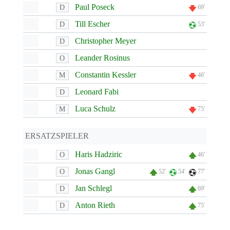
Paul Poseck
D
69'
Till Escher
D
53'
Christopher Meyer
D
Leander Rosinus
O
Constantin Kessler
M
46'
Leonard Fabi
D
Luca Schulz
M
75'
ERSATZSPIELER
Haris Hadziric
O
46'
Jonas Gangl
O
52'
54'
77'
Jan Schlegl
D
69'
Anton Rieth
D
75'