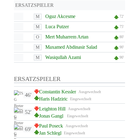
ERSATZSPIELER
Oguz Akcesme
M
72'
Luca Putzer
M
75'
Mert Muharrem Artan
O
80'
Maxamed Abdinasir Salad
M
90'
Wasiqullah Azami
M
90'
ERSATZSPIELER
Constantin Kessler
Ausgewechselt
46'
Haris Hadziric
Eingewechselt
Leighton Hill
Ausgewechselt
52'
Jonas Gangl
Eingewechselt
Paul Poseck
Ausgewechselt
69'
Jan Schlegl
Eingewechselt