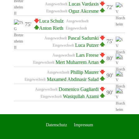
Lucas Vardaxis
Ausgewechselt
72'
Oguz Akcesme
Eingewechselt
Luca Schulz
Ausgewechselt
75'
Anton Rieth
Eingewechselt
Pascal Sadurski
Ausgewechselt
75'
Luca Putzer
Eingewechselt
Lars Freese
Ausgewechselt
80'
Mert Muharrem Artan
Eingewechselt
Phillip Maurer
Ausgewechselt
90'
Maxamed Abdinasir Salad
Eingewechselt
Domenico Gagliardi
Ausgewechselt
90'
Wasiqullah Azami
Eingewechselt
Datenschutz
Impressum