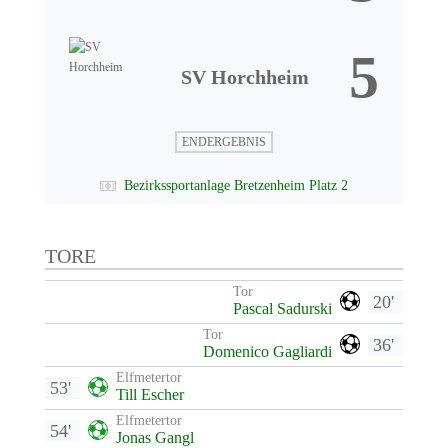
5
SV Horchheim
ENDERGEBNIS
Bezirkssportanlage Bretzenheim Platz 2
TORE
Tor
20'
Pascal Sadurski
Tor
36'
Domenico Gagliardi
Elfmetertor
53'
Till Escher
Elfmetertor
54'
Jonas Gangl