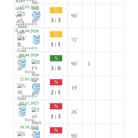
17.05.2026
U
90`
3:3
Auswärts
29.04.2026
U
72`
1:1
Auswärts
06.04.2026
S
90`
1
3:0
Heim
22.03.2026
N
19`
2:1
Auswärts
02.11.2025
N
26`
1:3
Heim
26.10.2025
N
90`