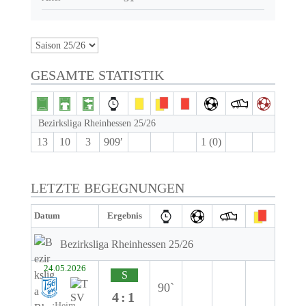
GESAMTE STATISTIK
Bezirksliga Rheinhessen 25/26
13
10
3
909′
1 (0)
LETZTE BEGEGNUNGEN
Datum
Ergebnis
Bezirksliga Rheinhessen 25/26
24.05.2026
S
90`
4:1
Heim