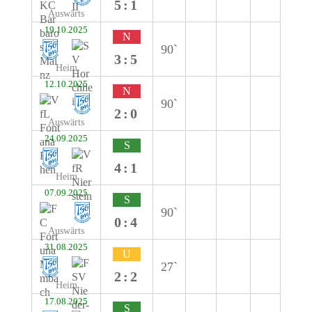
5:1
Auswärts
19.10.2025
N
90`
3:5
Heim
12.10.2025
N
90`
2:0
Auswärts
24.09.2025
S
4:1
Heim
07.09.2025
S
90`
0:4
Auswärts
31.08.2025
U
27`
2:2
Heim
17.08.2025
S