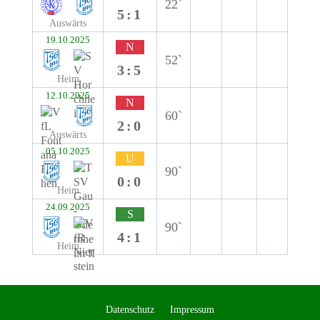
22`
5:1
Auswärts
19.10.2025
N
52`
3:5
Heim
12.10.2025
N
60`
2:0
Auswärts
05.10.2025
U
90`
0:0
Heim
24.09.2025
S
90`
4:1
Heim
Datenschutz
Impressum