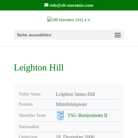
info@vfr-nierstein.com
Seite auswählen
Leighton Hill
Leighton James Hill
Voller Name
Mittelfeldspieler
Position
TSG Bretzenheim II
Aktuelles Team
Nationalität
18. Dezember 2006
Geburtstag