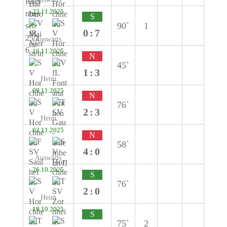
23.11.2025
S
90`
1
0:7
Auswärts
16.11.2025
N
45`
1:3
Heim
09.11.2025
N
76`
2:3
Heim
02.11.2025
N
58`
4:0
Auswärts
26.10.2025
S
76`
2:0
Heim
19.10.2025
S
75`
2