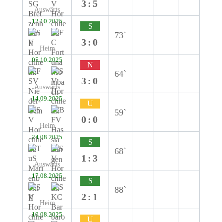
3:5
Auswärts
12.10.2025
S
73`
3:0
Heim
05.10.2025
N
64`
3:0
Auswärts
14.09.2025
U
59`
0:0
Heim
24.08.2025
S
68`
1:3
Auswärts
17.08.2025
S
88`
2:1
Heim
10.08.2025
U