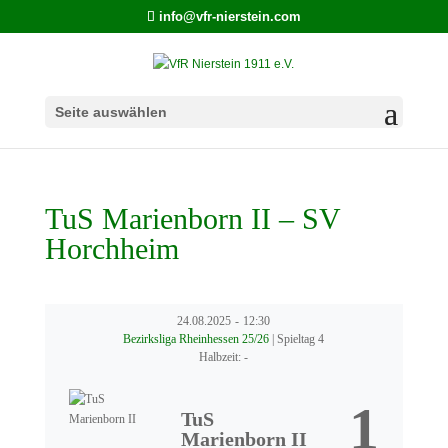
info@vfr-nierstein.com
Seite auswählen
TuS Marienborn II – SV
Horchheim
24.08.2025
-
12:30
Bezirksliga Rheinhessen 25/26
| Spieltag 4
Halbzeit: -
1
TuS
Marienborn II