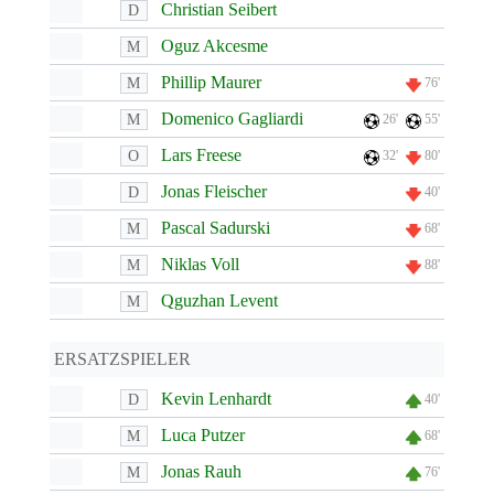
Christian Seibert
D
Oguz Akcesme
M
Phillip Maurer
M
76'
Domenico Gagliardi
M
26'
55'
Lars Freese
O
32'
80'
Jonas Fleischer
D
40'
Pascal Sadurski
M
68'
Niklas Voll
M
88'
Qguzhan Levent
M
ERSATZSPIELER
Kevin Lenhardt
D
40'
Luca Putzer
M
68'
Jonas Rauh
M
76'