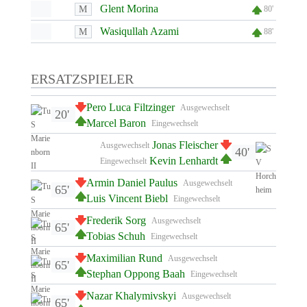
Glent Morina
M
80'
Wasiqullah Azami
M
88'
ERSATZSPIELER
Pero Luca Filtzinger
Ausgewechselt
20'
Marcel Baron
Eingewechselt
Jonas Fleischer
Ausgewechselt
40'
Kevin Lenhardt
Eingewechselt
Armin Daniel Paulus
Ausgewechselt
65'
Luis Vincent Biebl
Eingewechselt
Frederik Sorg
Ausgewechselt
65'
Tobias Schuh
Eingewechselt
Maximilian Rund
Ausgewechselt
65'
Stephan Oppong Baah
Eingewechselt
Nazar Khalymivskyi
Ausgewechselt
65'