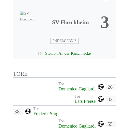
3
SV Horchheim
ENDERGEBNIS
Stadion An der Kirschhecke
TORE
Tor
26'
Domenico Gagliardi
Tor
32'
Lars Freese
Tor
38'
Frederik Sorg
Tor
55'
Domenico Gagliardi