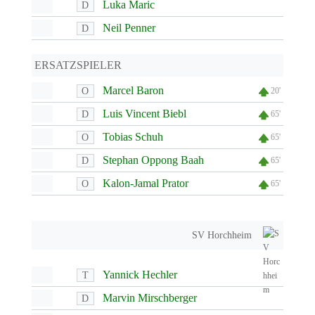
Luka Maric
D
Neil Penner
D
ERSATZSPIELER
Marcel Baron
O
20'
Luis Vincent Biebl
D
65'
Tobias Schuh
O
65'
Stephan Oppong Baah
D
65'
Kalon-Jamal Prator
O
65'
SV Horchheim
Yannick Hechler
T
Marvin Mirschberger
D