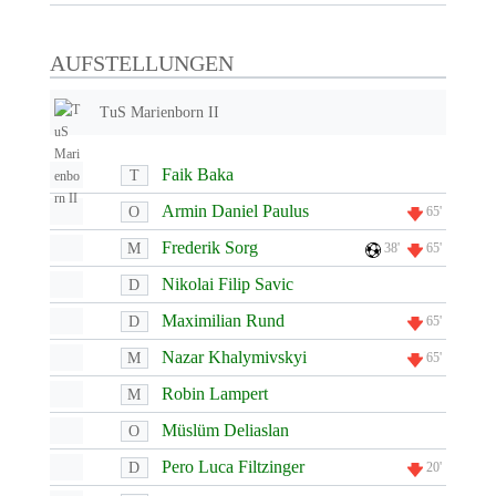
AUFSTELLUNGEN
TuS Marienborn II
Faik Baka
T
Armin Daniel Paulus
O
65'
Frederik Sorg
M
38'
65'
Nikolai Filip Savic
D
Maximilian Rund
D
65'
Nazar Khalymivskyi
M
65'
Robin Lampert
M
Müslüm Deliaslan
O
Pero Luca Filtzinger
D
20'