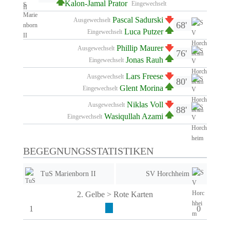
Kalon-Jamal Prator
Eingewechselt
Pascal Sadurski
Ausgewechselt
68'
Luca Putzer
Eingewechselt
Phillip Maurer
Ausgewechselt
76'
Jonas Rauh
Eingewechselt
Lars Freese
Ausgewechselt
80'
Glent Morina
Eingewechselt
Niklas Voll
Ausgewechselt
88'
Wasiqullah Azami
Eingewechselt
BEGEGNUNGSSTATISTIKEN
TuS Marienborn II
SV Horchheim
2. Gelbe > Rote Karten
1
0