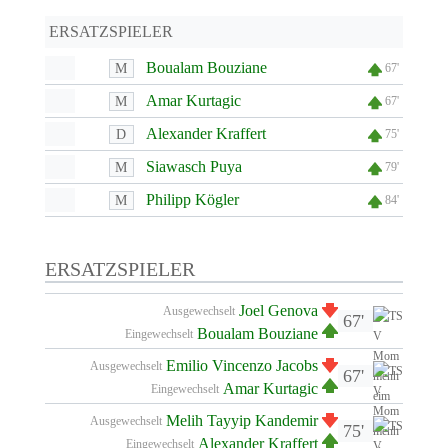
ERSATZSPIELER
Boualam Bouziane
M
67'
Amar Kurtagic
M
67'
Alexander Kraffert
D
75'
Siawasch Puya
M
79'
Philipp Kögler
M
84'
ERSATZSPIELER
Joel Genova
Ausgewechselt
67'
Boualam Bouziane
Eingewechselt
Emilio Vincenzo Jacobs
Ausgewechselt
67'
Amar Kurtagic
Eingewechselt
Melih Tayyip Kandemir
Ausgewechselt
75'
Alexander Kraffert
Eingewechselt