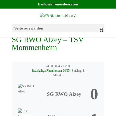
info@vfr-nierstein.com
Seite auswählen
SG RWO Alzey – TSV
Mommenheim
24.08.2024
-
15:00
Bezirksliga Rheinhessen 24/25
| Spieltag 4
Halbzeit: -
0
SG RWO Alzey