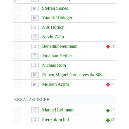
Steffen Sames
M
Yannik Hibinger
M
Nils Höflich
O
Nevio Zahn
O
Benedikt Neumann
D
81'
Jonathan Herber
D
Nicolas Roth
D
Ruben Miguel Goncalves da Silva
M
Moslem Azimi
M
77'
ERSATZSPIELER
Manuel Lohmann
O
77'
Frederik Schill
D
81'