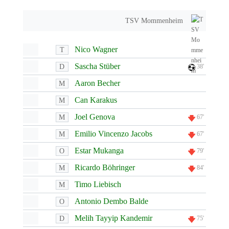
TSV Mommenheim
Nico Wagner
T
Sascha Stüber
D
38'
Aaron Becher
M
Can Karakus
M
Joel Genova
M
67'
Emilio Vincenzo Jacobs
M
67'
Estar Mukanga
O
79'
Ricardo Böhringer
M
84'
Timo Liebisch
M
Antonio Dembo Balde
O
Melih Tayyip Kandemir
D
75'