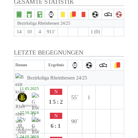
GESAMTE STATISTIK
Bezirksliga Rheinhessen 24/25
14
10
4
911′
1 (0)
LETZTE BEGEGNUNGEN
Datum
Ergebnis
Bezirksliga Rheinhessen 24/25
11.05.2025
N
55`
1
15:2
Auswärts
27.10.2024
N
90`
6:1
Auswärts
24.10.2024