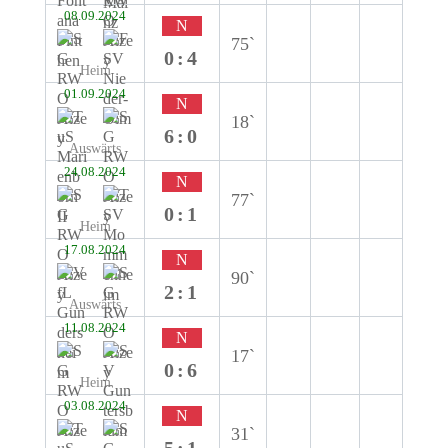
08.09.2024
N
75`
0:4
Heim
01.09.2024
N
18`
6:0
Auswärts
24.08.2024
N
77`
0:1
Heim
17.08.2024
N
90`
2:1
Auswärts
11.08.2024
N
17`
0:6
Heim
03.08.2024
N
31`