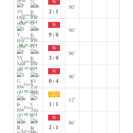
N
90`
2:1
Auswärts
20.10.2024
N
90`
9:0
Auswärts
06.10.2024
N
90`
3:0
Auswärts
02.10.2024
N
90`
0:4
Heim
22.09.2024
U
12`
1:1
Heim
15.09.2024
N
86`
2:1
Auswärts