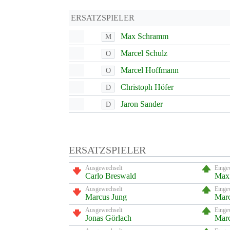
ERSATZSPIELER
Max Schramm
M
Marcel Schulz
O
Marcel Hoffmann
O
Christoph Höfer
D
Jaron Sander
D
ERSATZSPIELER
Ausgewechselt
Einge
Carlo Breswald
Max
Ausgewechselt
Einge
Marcus Jung
Marc
Ausgewechselt
Einge
Jonas Görlach
Mar