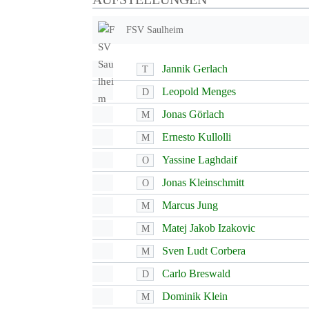
FSV Saulheim
Jannik Gerlach
T
Leopold Menges
D
Jonas Görlach
M
Ernesto Kullolli
M
Yassine Laghdaif
O
Jonas Kleinschmitt
O
Marcus Jung
M
Matej Jakob Izakovic
M
Sven Ludt Corbera
M
Carlo Breswald
D
Dominik Klein
M