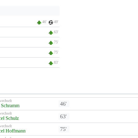
46'
49'
63'
75'
75'
83'
wechselt
46'
 Schramm
wechselt
63'
el Schulz
wechselt
75'
cel Hoffmann