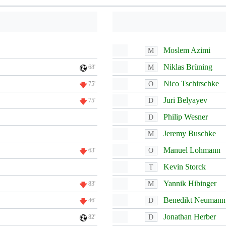
Moslem Azimi
M
Niklas Brüning
M
68'
Nico Tschirschke
O
75'
Juri Belyayev
D
75'
Philip Wesner
D
Jeremy Buschke
M
Manuel Lohmann
O
63'
Kevin Storck
T
Yannik Hibinger
M
83'
Benedikt Neumann
D
46'
Jonathan Herber
D
82'