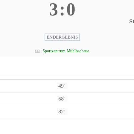
3
:
0
S
ENDERGEBNIS
Sportzentrum Mühlbachaue
49'
68'
82'