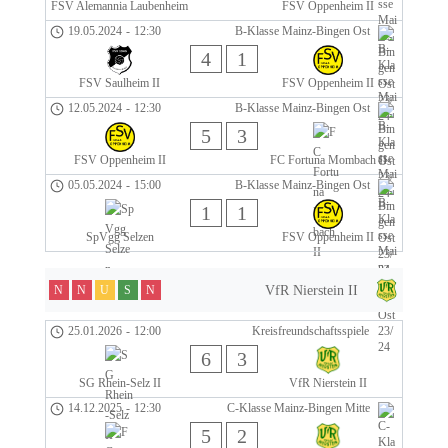
FSV Alemannia Laubenheim
FSV Oppenheim II
19.05.2024
-
12:30
B-Klasse Mainz-Bingen Ost
4
1
FSV Saulheim II
FSV Oppenheim II
12.05.2024
-
12:30
B-Klasse Mainz-Bingen Ost
5
3
FSV Oppenheim II
FC Fortuna Mombach II
05.05.2024
-
15:00
B-Klasse Mainz-Bingen Ost
1
1
SpVgg Selzen
FSV Oppenheim II
VfR Nierstein II
N
N
U
S
N
25.01.2026
-
12:00
Kreisfreundschaftsspiele
6
3
SG ​Rhein-Selz II
VfR Nierstein II
14.12.2025
-
12:30
C-Klasse Mainz-Bingen Mitte
5
2