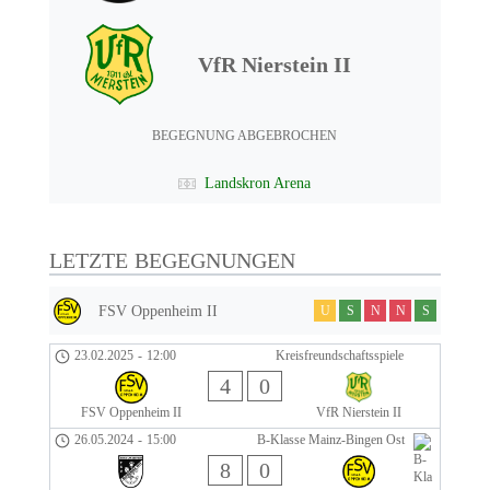
VfR Nierstein II
BEGEGNUNG ABGEBROCHEN
Landskron Arena
LETZTE BEGEGNUNGEN
FSV Oppenheim II
U
S
N
N
S
23.02.2025
-
12:00
Kreisfreundschaftsspiele
4
0
FSV Oppenheim II
VfR Nierstein II
26.05.2024
-
15:00
B-Klasse Mainz-Bingen Ost
8
0