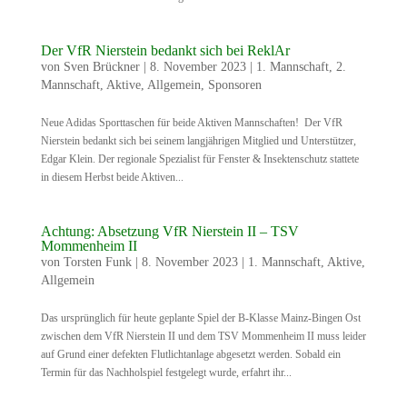
Der VfR Nierstein bedankt sich bei ReklAr
von
Sven Brückner
|
8. November 2023
|
1. Mannschaft
,
2.
Mannschaft
,
Aktive
,
Allgemein
,
Sponsoren
Neue Adidas Sporttaschen für beide Aktiven Mannschaften! Der VfR
Nierstein bedankt sich bei seinem langjährigen Mitglied und Unterstützer,
Edgar Klein. Der regionale Spezialist für Fenster & Insektenschutz stattete
in diesem Herbst beide Aktiven...
Achtung: Absetzung VfR Nierstein II – TSV
Mommenheim II
von
Torsten Funk
|
8. November 2023
|
1. Mannschaft
,
Aktive
,
Allgemein
Das ursprünglich für heute geplante Spiel der B-Klasse Mainz-Bingen Ost
zwischen dem VfR Nierstein II und dem TSV Mommenheim II muss leider
auf Grund einer defekten Flutlichtanlage abgesetzt werden. Sobald ein
Termin für das Nachholspiel festgelegt wurde, erfahrt ihr...