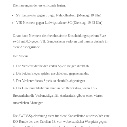
Die Paarungen der ersten Runde lauten:
SV Katzweiler
gegen
Spvgg. Nahbollenbach
(Montag, 19 Uhr)
VfR Nierstein
gegen
Ludwigshafener SC
(Dienstag, 19.45 Uhr)
Zuvor hatte Nierstein das rheinhessische Entscheidungsspiel um Platz
zwölf mit 0:5 gegen
VfL Gundersheim
verloren und musste deshalb in
diese Abstiegsrunde.
Der Modus:
Die Verlierer der beiden ersten Spiele steigen direkt ab.
Die beiden Sieger spielen anschließend gegeneinander.
Der Verlierer dieses Spiels ist ebenfalls abgestiegen.
Der Gewinner bleibt nur dann in der Bezirksliga, wenn
TSG
Bretzenheim
die Verbandsliga hält. Andernfalls gibt es einen vierten
zusätzlichen Absteiger.
Die SWFV-Spielordnung sieht für diese Konstellation ausdrücklich eine
KO-Runde der vier Tabellen-13. vor, wobei zunächst Westpfalz gegen