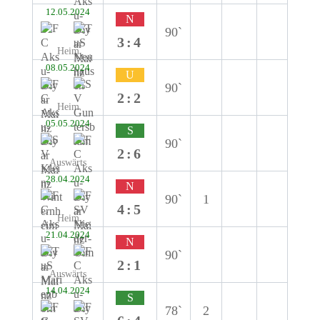
12.05.2024
N
90`
3:4
Heim
08.05.2024
U
90`
2:2
Heim
05.05.2024
S
90`
2:6
Auswärts
28.04.2024
N
90`
1
4:5
Heim
21.04.2024
N
90`
2:1
Auswärts
14.04.2024
S
78`
2