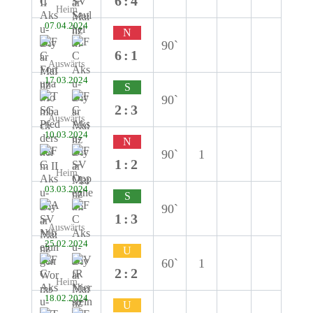
6:4
Heim
07.04.2024
N
90`
6:1
Auswärts
17.03.2024
S
90`
2:3
Auswärts
10.03.2024
N
90`
1
1:2
Heim
03.03.2024
S
90`
1:3
Auswärts
25.02.2024
U
60`
1
2:2
Heim
18.02.2024
U