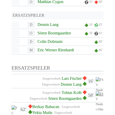
Matthias Cygon
O
43'
86'
ERSATZSPIELER
Dennis Lang
D
16'
83'
Sören Boomgaarden
O
58'
61'
Colin Dobrautz
D
80'
Eric Werner Rienhardt
M
86'
ERSATZSPIELER
Lars Fischer
Ausgewechselt
16'
Dennis Lang
Eingewechselt
Tobias Kolb
Ausgewechselt
58'
Sören Boomgaarden
Eingewechselt
Berkay Babacan
Ausgewechselt
62'
Yekta Mutlu
Eingewechselt