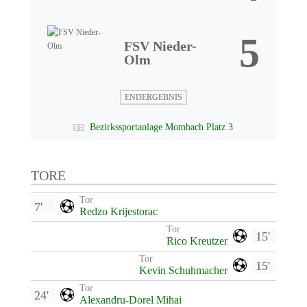
5
FSV Nieder-
Olm
ENDERGEBNIS
Bezirkssportanlage Mombach Platz 3
TORE
Tor
7'
Redzo Krijestorac
Tor
15'
Rico Kreutzer
Tor
15'
Kevin Schuhmacher
Tor
24'
Alexandru-Dorel Mihai