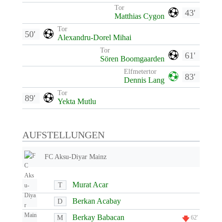
Tor
43'
Matthias Cygon
Tor
50'
Alexandru-Dorel Mihai
Tor
61'
Sören Boomgaarden
Elfmetertor
83'
Dennis Lang
Tor
89'
Yekta Mutlu
AUFSTELLUNGEN
FC Aksu-Diyar Mainz
Murat Acar
T
Berkan Acabay
D
Berkay Babacan
M
62'