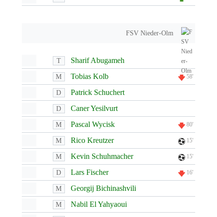
FSV Nieder-Olm
Sharif Abugameh
T
Tobias Kolb
M
58'
Patrick Schuchert
D
Caner Yesilvurt
D
Pascal Wycisk
M
80'
Rico Kreutzer
M
15'
Kevin Schuhmacher
M
15'
Lars Fischer
D
16'
Georgij Bichinashvili
M
Nabil El Yahyaoui
M