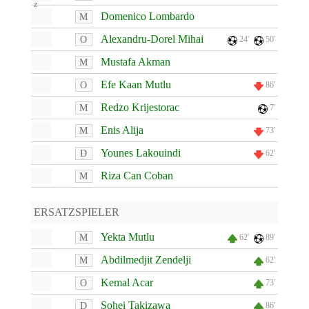
Domenico Lombardo
M
Alexandru-Dorel Mihai
O
24'
50'
Mustafa Akman
M
Efe Kaan Mutlu
O
86'
Redzo Krijestorac
M
7'
Enis Alija
M
73'
Younes Lakouindi
D
62'
Riza Can Coban
M
ERSATZSPIELER
Yekta Mutlu
M
62'
89'
Abdilmedjit Zendelji
M
62'
Kemal Acar
O
73'
Sohei Takizawa
D
86'