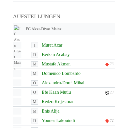
AUFSTELLUNGEN
FC Aksu-Diyar Mainz
Murat Acar
T
Berkan Acabay
D
Mustafa Akman
M
78'
Domenico Lombardo
M
Alexandru-Dorel Mihai
O
Efe Kaan Mutlu
O
28'
Redzo Krijestorac
M
Enis Alija
M
Younes Lakouindi
D
72'