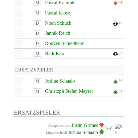
Pascal Kalbfuß
M
61'
Pascal Klose
M
Noah Schuch
D
48'
Jannik Reich
D
Rouven Schiedhelm
D
Badr Karn
M
76'
ERSATZSPIELER
Joshua Schaalo
M
56'
Christoph Stefan Mayrer
M
61'
ERSATZSPIELER
Justin Grimes
Ausgewechselt
56'
Joshua Schaalo
Eingewechselt