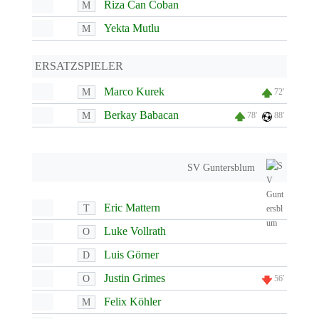
Riza Can Coban
M
Yekta Mutlu
M
ERSATZSPIELER
Marco Kurek
M
72'
Berkay Babacan
M
78'
88'
SV Guntersblum
Eric Mattern
T
Luke Vollrath
O
Luis Görner
D
Justin Grimes
O
56'
Felix Köhler
M