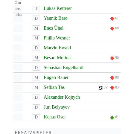
Lukas Ketterer
T
Yannik Baro
D
61'
Enes Ünal
M
68'
Philip Wesner
M
Marvin Ewald
D
Besart Morina
M
90'
Sebastian Engelhardt
D
Eugen Bauer
M
90'
Sefkan Tas
M
39'
83'
Alexander Kojtych
D
Juri Belyayev
D
Kenas Osei
D
61'
ERSATZSPIELER