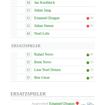
Jan Knobloch
M
Julian Jung
O
Emanuel Dragun
O
45'
Julian Simon
O
55'
Noel Lehr
M
ERSATZSPIELER
Rafael Novo
O
45'
Rene Novo
D
55'
Lion Noel Deisen
O
55'
Ben Giese
D
83'
ERSATZSPIELER
Emanuel Dragun
Ausgewechselt