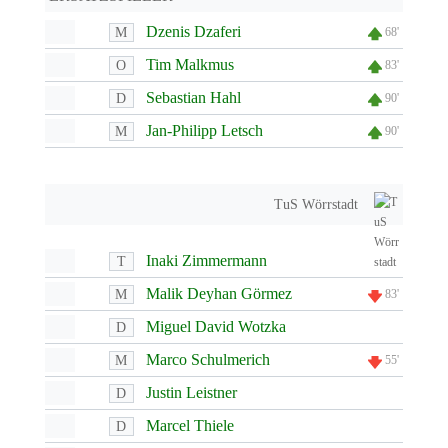
Dzenis Dzaferi
M
68'
Tim Malkmus
O
83'
Sebastian Hahl
D
90'
Jan-Philipp Letsch
M
90'
TuS Wörrstadt
Inaki Zimmermann
T
Malik Deyhan Görmez
M
83'
Miguel David Wotzka
D
Marco Schulmerich
M
55'
Justin Leistner
D
Marcel Thiele
D