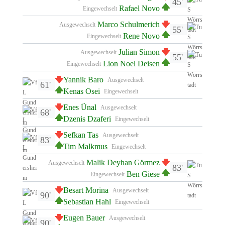
45'
Rafael Novo
Eingewechselt
Marco Schulmerich
Ausgewechselt
55'
Rene Novo
Eingewechselt
Julian Simon
Ausgewechselt
55'
Lion Noel Deisen
Eingewechselt
Yannik Baro
Ausgewechselt
61'
Kenas Osei
Eingewechselt
Enes Ünal
Ausgewechselt
68'
Dzenis Dzaferi
Eingewechselt
Sefkan Tas
Ausgewechselt
83'
Tim Malkmus
Eingewechselt
Malik Deyhan Görmez
Ausgewechselt
83'
Ben Giese
Eingewechselt
Besart Morina
Ausgewechselt
90'
Sebastian Hahl
Eingewechselt
Eugen Bauer
Ausgewechselt
90'