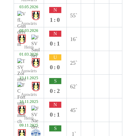
03.05.2026
N
55`
1:0
Auswärts
08.03.2026
N
16`
0:1
Heim
01.03.2026
U
25`
0:0
Auswärts
23.11.2025
S
62`
0:2
Auswärts
16.11.2025
N
45`
0:1
Heim
09.11.2025
S
1`