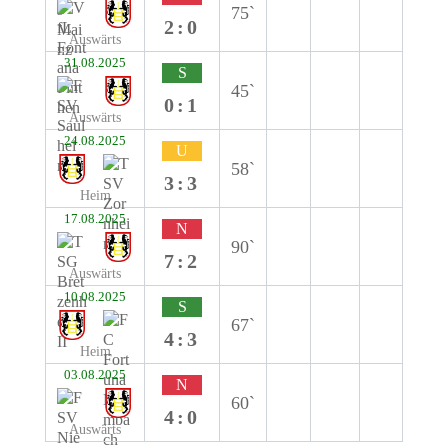
75`
2:0
Auswärts
31.08.2025
S
45`
0:1
Auswärts
24.08.2025
U
58`
3:3
Heim
17.08.2025
N
90`
7:2
Auswärts
10.08.2025
S
67`
4:3
Heim
03.08.2025
N
60`
4:0
Auswärts