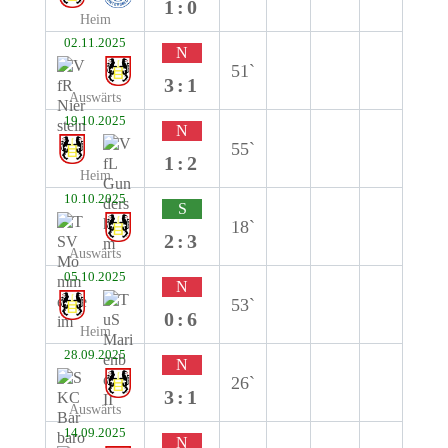
1:0
Heim
02.11.2025
N
51`
3:1
Auswärts
19.10.2025
N
55`
1:2
Heim
10.10.2025
S
18`
2:3
Auswärts
05.10.2025
N
53`
0:6
Heim
28.09.2025
N
26`
3:1
Auswärts
14.09.2025
N