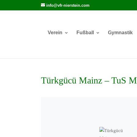
info@vfr-nierstein.com
Verein
Fußball
Gymnastik
Türkgücü Mainz – TuS Ma