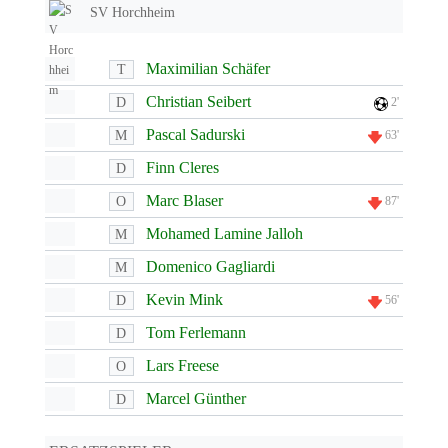
SV Horchheim
Maximilian Schäfer
T
Christian Seibert
D
2'
Pascal Sadurski
M
63'
Finn Cleres
D
Marc Blaser
O
87'
Mohamed Lamine Jalloh
M
Domenico Gagliardi
M
Kevin Mink
D
56'
Tom Ferlemann
D
Lars Freese
O
Marcel Günther
D