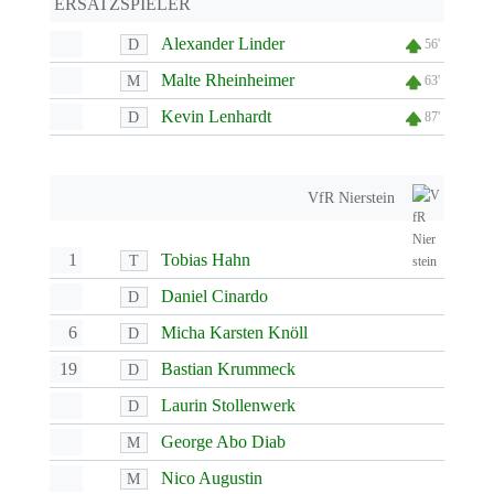
ERSATZSPIELER
Alexander Linder
D
56'
Malte Rheinheimer
M
63'
Kevin Lenhardt
D
87'
VfR Nierstein
1
Tobias Hahn
T
Daniel Cinardo
D
6
Micha Karsten Knöll
D
19
Bastian Krummeck
D
Laurin Stollenwerk
D
George Abo Diab
M
Nico Augustin
M