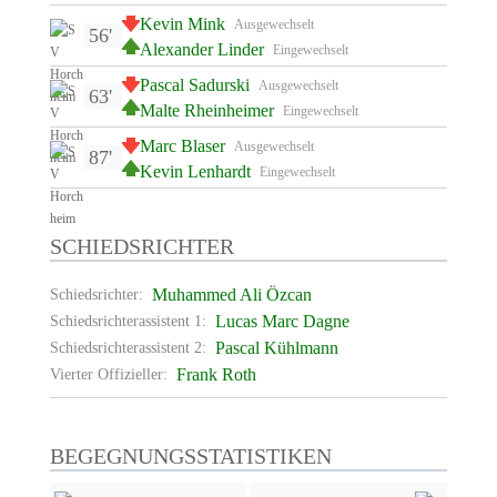
Kevin Mink
Ausgewechselt
56'
Alexander Linder
Eingewechselt
Pascal Sadurski
Ausgewechselt
63'
Malte Rheinheimer
Eingewechselt
Marc Blaser
Ausgewechselt
87'
Kevin Lenhardt
Eingewechselt
SCHIEDSRICHTER
Muhammed Ali Özcan
Schiedsrichter:
Lucas Marc Dagne
Schiedsrichterassistent 1:
Pascal Kühlmann
Schiedsrichterassistent 2:
Frank Roth
Vierter Offizieller:
BEGEGNUNGSSTATISTIKEN