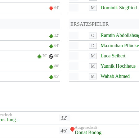
Dominik Siegfried
M
64'
ERSATZSPIELER
Ramtin Abdollahsa
O
32'
Maximilian Pflücke
D
64'
Luca Seibert
M
70'
90'
Yannik Hochhaus
M
80'
Wahab Ahmed
M
85'
wechselt
32'
us Jung
Ausgewechselt
46'
Donat Bodog