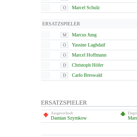
Marcel Schulz
O
ERSATZSPIELER
Marcus Jung
M
Yassine Laghdaif
O
Marcel Hoffmann
O
Christoph Höfer
D
Carlo Breswald
D
ERSATZSPIELER
Ausgewechselt
Einge
Damian Szymkow
Marc