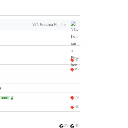
VfL Fontana Finthen
47'
83'
a
maning
70'
46'
23'
48'