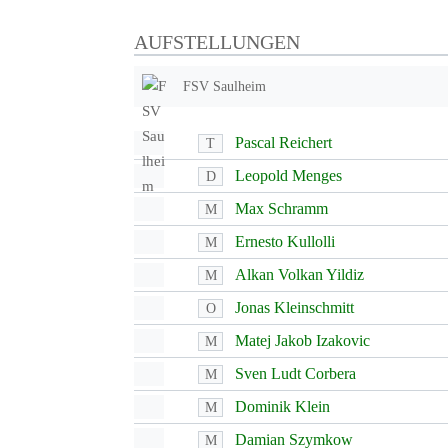
AUFSTELLUNGEN
FSV Saulheim
Pascal Reichert
T
Leopold Menges
D
Max Schramm
M
Ernesto Kullolli
M
Alkan Volkan Yildiz
M
Jonas Kleinschmitt
O
Matej Jakob Izakovic
M
Sven Ludt Corbera
M
Dominik Klein
M
Damian Szymkow
M