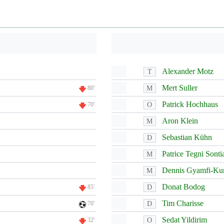
Alexander Motz
T
Mert Suller
M
80'
Patrick Hochhaus
O
70'
Aron Klein
M
Sebastian Kühn
D
Patrice Tegni Sonti
M
Dennis Gyamfi-Ku
M
Donat Bodog
D
85'
Tim Charisse
D
70'
Sedat Yildirim
O
32'