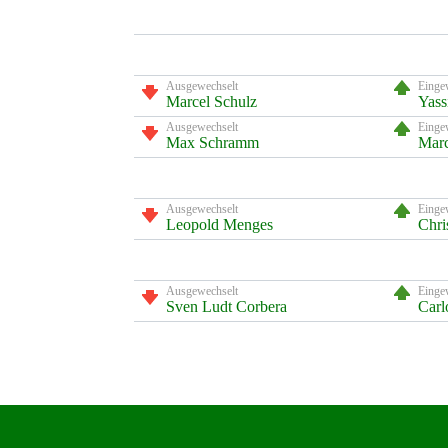
Ausgewechselt
Einge
Marcel Schulz
Yass
Ausgewechselt
Einge
Max Schramm
Mar
Ausgewechselt
Einge
Leopold Menges
Chri
Ausgewechselt
Einge
Sven Ludt Corbera
Carl