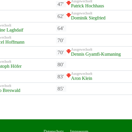
Ausgewechselt
47'
Patrick Hochhaus
Ausgewechselt
62'
Dominik Siegfried
wechselt
64'
ine Laghdaif
wechselt
70'
cel Hoffmann
Ausgewechselt
70'
Dennis Gyamfi-Kumaning
wechselt
80'
stoph Höfer
Ausgewechselt
83'
Aron Klein
wechselt
85'
o Breswald
Datenschutz
Impressum