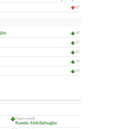
62'
gha
46'
47'
62'
70'
83'
Eingewechselt
Ramtin Abdollahsagha