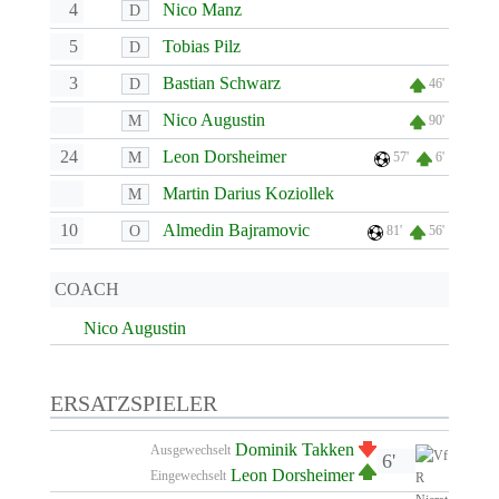
4
Nico Manz
D
5
Tobias Pilz
D
3
Bastian Schwarz
D
46'
Nico Augustin
M
90'
24
Leon Dorsheimer
M
57'
6'
Martin Darius Koziollek
M
10
Almedin Bajramovic
O
81'
56'
COACH
Nico Augustin
ERSATZSPIELER
Dominik Takken
Ausgewechselt
6'
Leon Dorsheimer
Eingewechselt