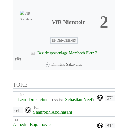
2
VfR Nierstein
ENDERGEBNIS
Bezirkssportanlage Mombach Platz 2
(60)
Dimitris Sakavaras
TORE
Tor
57'
Leon Dorsheimer
(
Sebastian Neef
)
Assist:
Tor
64'
Shahrokh Abolhasani
Tor
Almedin Bajramovic
81'