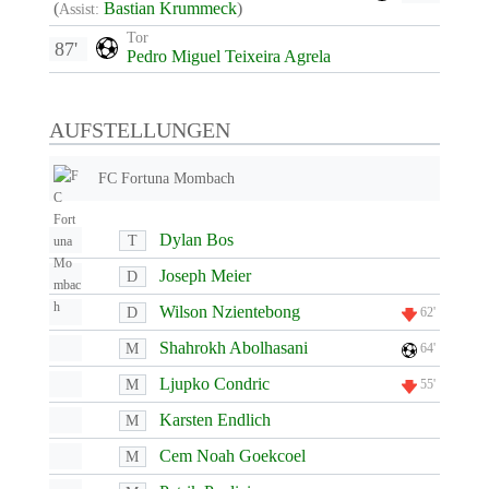
(
Bastian Krummeck
)
Assist:
Tor
87'
Pedro Miguel Teixeira Agrela
AUFSTELLUNGEN
FC Fortuna Mombach
Dylan Bos
T
Joseph Meier
D
Wilson Nzientebong
D
62'
Shahrokh Abolhasani
M
64'
Ljupko Condric
M
55'
Karsten Endlich
M
Cem Noah Goekcoel
M