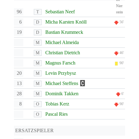
96
Sebastian Neef
T
6
Micha Karsten Knöll
D
56'
19
Bastian Krummeck
D
Michael Almeida
M
Christian Dietrich
M
46'
Magnus Farsch
M
90'
20
Levin Przybysz
M
13
Michael Steffens
M
28
Dominik Takken
M
6'
8
Tobias Kerz
O
90'
Pascal Ries
O
ERSATZSPIELER