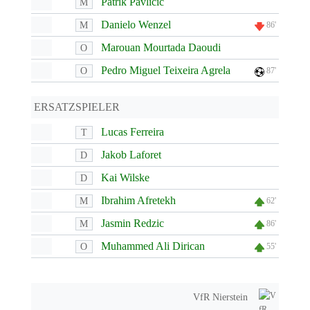
Patrik Pavlicic
M
Danielo Wenzel
M
86'
Marouan Mourtada Daoudi
O
Pedro Miguel Teixeira Agrela
O
87'
ERSATZSPIELER
Lucas Ferreira
T
Jakob Laforet
D
Kai Wilske
D
Ibrahim Afretekh
M
62'
Jasmin Redzic
M
86'
Muhammed Ali Dirican
O
55'
VfR Nierstein