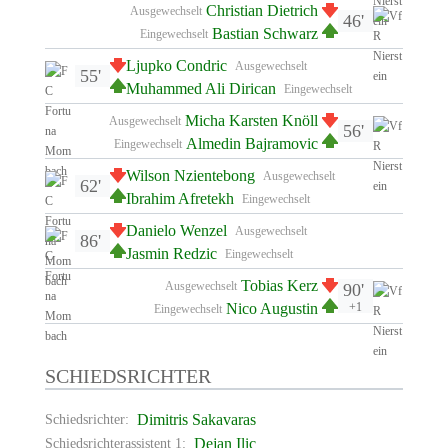
Christian Dietrich
Ausgewechselt
46'
Bastian Schwarz
Eingewechselt
Ljupko Condric
Ausgewechselt
55'
Muhammed Ali Dirican
Eingewechselt
Micha Karsten Knöll
Ausgewechselt
56'
Almedin Bajramovic
Eingewechselt
Wilson Nzientebong
Ausgewechselt
62'
Ibrahim Afretekh
Eingewechselt
Danielo Wenzel
Ausgewechselt
86'
Jasmin Redzic
Eingewechselt
Tobias Kerz
Ausgewechselt
90'
Nico Augustin
+1
Eingewechselt
SCHIEDSRICHTER
Dimitris Sakavaras
Schiedsrichter:
Dejan Ilic
Schiedsrichterassistent 1: