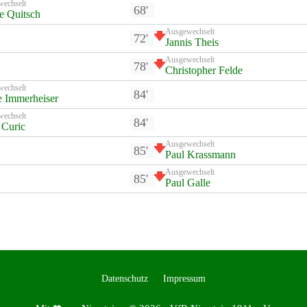
wechselt
68'
e Quitsch
Ausgewechselt
72'
Jannis Theis
Ausgewechselt
78'
Christopher Felde
wechselt
84'
 Immerheiser
wechselt
84'
 Curic
Ausgewechselt
85'
Paul Krassmann
Ausgewechselt
85'
Paul Galle
Datenschutz
Impressum