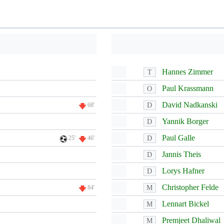
Hannes Zimmer
T
Paul Krassmann
O
David Nadkanski
D
68'
Yannik Borger
D
Paul Galle
D
25'
46'
Jannis Theis
D
Lorys Hafner
D
Christopher Felde
M
84'
Lennart Bickel
M
Premjeet Dhaliwal
M