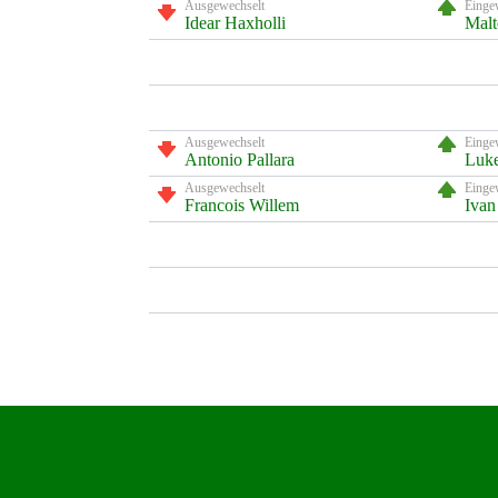
Ausgewechselt
Einge
Idear Haxholli
Malt
Ausgewechselt
Einge
Antonio Pallara
Luke
Ausgewechselt
Einge
Francois Willem
Ivan