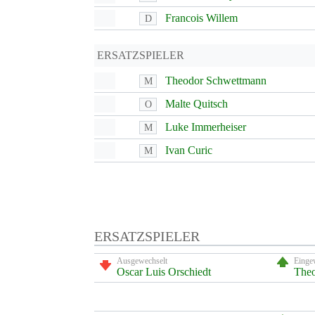
Francois Willem
D
ERSATZSPIELER
Theodor Schwettmann
M
Malte Quitsch
O
Luke Immerheiser
M
Ivan Curic
M
ERSATZSPIELER
Ausgewechselt
Einge
Oscar Luis Orschiedt
The