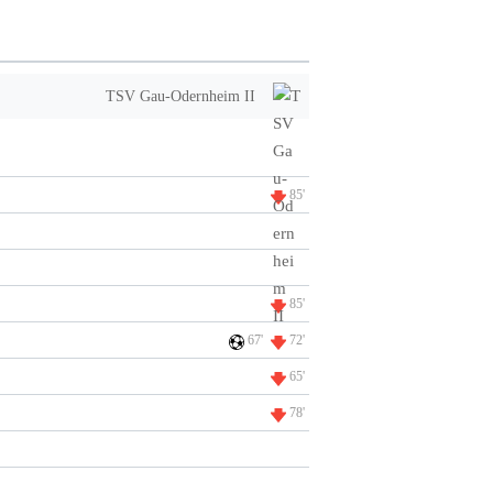
TSV Gau-Odernheim II
85'
85'
67'
72'
65'
78'