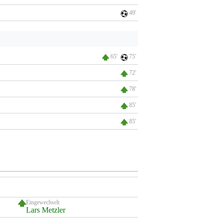
49'
65'
75'
72'
78'
85'
85'
Eingewechselt
Lars Metzler