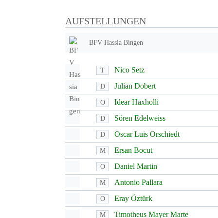
AUFSTELLUNGEN
BFV Hassia Bingen
Nico Setz
T
Julian Dobert
D
Idear Haxholli
O
Sören Edelweiss
D
Oscar Luis Orschiedt
D
Ersan Bocut
M
Daniel Martin
O
Antonio Pallara
M
Eray Öztürk
O
Timotheus Mayer Marte
M