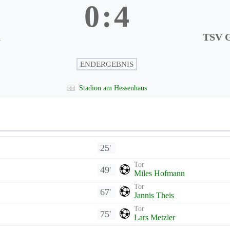
0
:
4
n
TSV G
ENDERGEBNIS
Stadion am Hessenhaus
25'
Tor
49'
Miles Hofmann
Tor
67'
Jannis Theis
Tor
75'
Lars Metzler