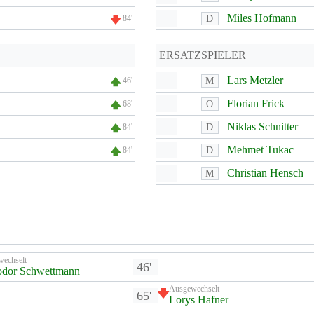
Miles Hofmann
D
84'
ERSATZSPIELER
Lars Metzler
M
46'
Florian Frick
O
68'
Niklas Schnitter
D
84'
Mehmet Tukac
D
84'
Christian Hensch
M
wechselt
46'
odor Schwettmann
Ausgewechselt
65'
Lorys Hafner