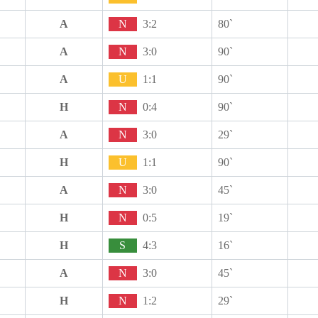
A
N
3:2
80`
A
N
3:0
90`
A
U
1:1
90`
H
N
0:4
90`
A
N
3:0
29`
H
U
1:1
90`
A
N
3:0
45`
H
N
0:5
19`
H
S
4:3
16`
A
N
3:0
45`
H
N
1:2
29`