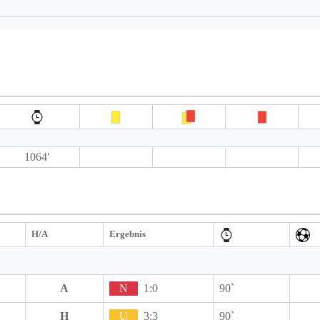
1064′
H/A
Ergebnis
A
N
1:0
90`
H
U
3:3
90`