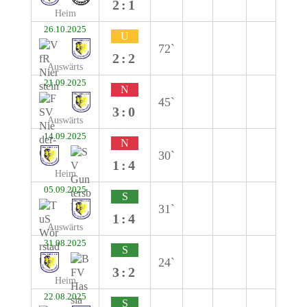
2:1
Heim
26.10.2025
U
72`
2:2
Auswärts
21.09.2025
N
45`
3:0
Auswärts
14.09.2025
N
30`
1:4
Heim
05.09.2025
S
31`
1:4
Auswärts
31.08.2025
S
24`
3:2
Heim
22.08.2025
S