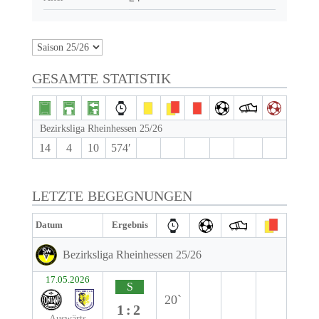
GESAMTE STATISTIK
Bezirksliga Rheinhessen 25/26
14
4
10
574′
LETZTE BEGEGNUNGEN
Datum
Ergebnis
Bezirksliga Rheinhessen 25/26
17.05.2026
S
20`
1:2
Auswärts