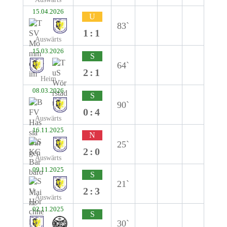
15.04.2026
U
83`
1:1
Auswärts
15.03.2026
S
64`
2:1
Heim
08.03.2026
S
90`
0:4
Auswärts
16.11.2025
N
25`
2:0
Auswärts
09.11.2025
S
21`
2:3
Auswärts
02.11.2025
S
30`