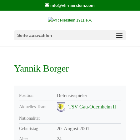
info@vfr-nierstein.com
Seite auswählen
Yannik Borger
Defensivspieler
Position
TSV Gau-Odernheim II
Aktuelles Team
Nationalität
20. August 2001
Geburtstag
24
Alter