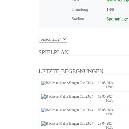
1896
Gründung
Sportanlage
Stadion
SPIELPLAN
LETZTE BEGEGNUNGEN
19.05.2024
13:00
12.05.2024
10:30
05.05.2024
15:00
28.04.2024
10:30