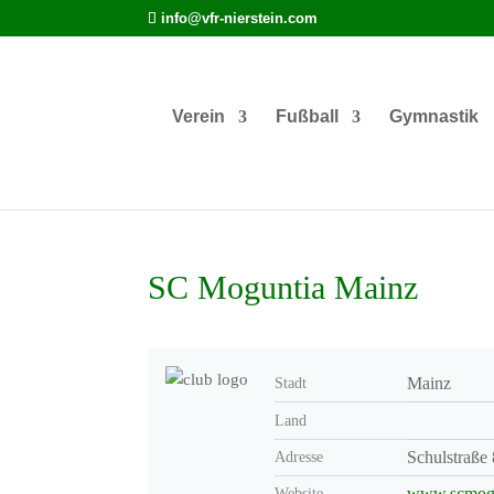
info@vfr-nierstein.com
Verein
Fußball
Gymnastik
SC Moguntia Mainz
Mainz
Stadt
Land
Schulstraße
Adresse
www.scmogu
Website