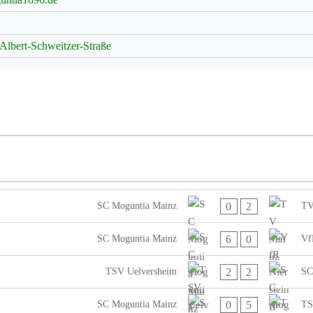
 Albert-Schweitzer-Straße
0
2
SC Moguntia Mainz
TV
6
0
SC Moguntia Mainz
Vf
2
2
TSV Uelversheim
SC
0
5
SC Moguntia Mainz
TS