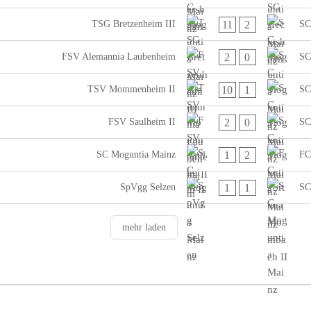
11
2
TSG Bretzenheim III
SC
2
0
FSV Alemannia Laubenheim
SC
10
1
TSV Mommenheim II
SC
2
0
FSV Saulheim II
SC
1
2
SC Moguntia Mainz
FC
1
1
SpVgg Selzen
SC
mehr laden