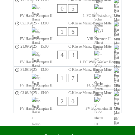
19.10.2025
-
15:00
C-Klasse Mainz-Bingen Mitte
0
5
FV Hassia Kempten II
1. FC Schwabsburg II
05.10.2025
-
13:00
C-Klasse Mainz-Bingen Mitte
1
6
FV Hassia Kempten II
VfR Nierstein II
21.09.2025
-
15:00
C-Klasse Mainz-Bingen Mitte
4
3
FV Hassia Kempten II
1. FC Willy Wacker Hecht.
31.08.2025
-
13:00
C-Klasse Mainz-Bingen Mitte
1
7
FV Hassia Kempten II
FC Sprendlingen
03.08.2025
-
15:00
C-Klasse Mainz-Bingen Mitte
2
0
FV Hassia Kempten II
FV Budenheim III