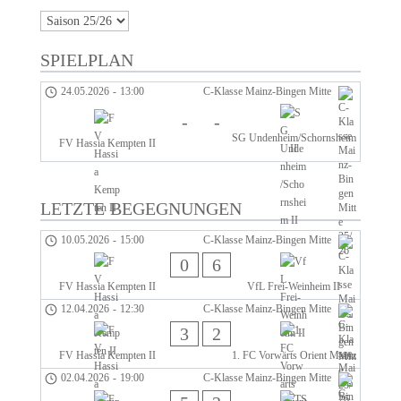
SPIELPLAN
24.05.2026
-
13:00
C-Klasse Mainz-Bingen Mitte
-
-
SG Undenheim/Schornsheim
FV Hassia Kempten II
II
LETZTE BEGEGNUNGEN
10.05.2026
-
15:00
C-Klasse Mainz-Bingen Mitte
0
6
FV Hassia Kempten II
VfL Frei-Weinheim II
12.04.2026
-
12:30
C-Klasse Mainz-Bingen Mitte
3
2
FV Hassia Kempten II
1. FC Vorwärts Orient Mainz
02.04.2026
-
19:00
C-Klasse Mainz-Bingen Mitte