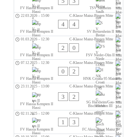
5
3
FV Hassia Kempten II
TSV Saulheim
22.03.2026
-
15:00
C-Klasse Mainz-Bingen Mitte
4
4
FV Hassia Kempten II
SV Bretzenheim II
01.03.2026
-
12:30
C-Klasse Mainz-Bingen Mitte
2
0
FV Hassia Kempten II
FSV Nieder-Olm II
07.12.2025
-
12:30
C-Klasse Mainz-Bingen Mitte
0
2
FV Hassia Kempten II
HNK Croatia 95 Mainz
23.11.2025
-
13:00
C-Klasse Mainz-Bingen Mitte
3
2
SG Harxheim/Gau-
FV Hassia Kempten II
Bischofsheim III
02.11.2025
-
12:00
C-Klasse Mainz-Bingen Mitte
1
3
FV Hassia Kempten II
FC Aksu-Diyar Mainz II