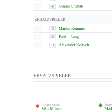
Omran Chehab
M
ERSATZSPIELER
Marlon Kemmer
O
Fabian Lang
M
Alexander Kojtych
D
ERSATZSPIELER
Ausgewechselt
Einge
Silas Meister
Mar