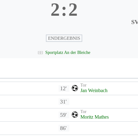
2
:
2
SV
ENDERGEBNIS
Sportplatz An der Bleiche
Tor
12'
Jan Weinbach
31'
Tor
59'
Moritz Mathes
86'