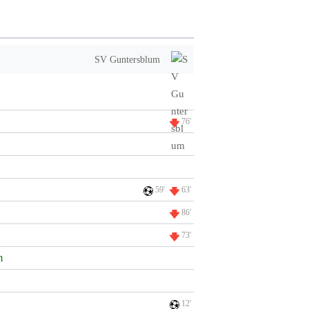
SV Guntersblum
76'
59'
63'
86'
73'
m
12'