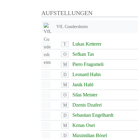
AUFSTELLUNGEN
VfL Gundersheim
Lukas Ketterer
T
Sefkan Tas
O
Piero Fragomeli
M
Leonard Hahn
D
Janik Hahl
M
Silas Meister
O
Dzenis Dzaferi
M
Sebastian Engelhardt
D
Kenas Osei
M
Maximilian Bösel
D