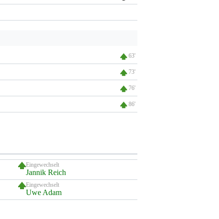
63'
73'
76'
86'
Eingewechselt
Jannik Reich
Eingewechselt
Uwe Adam