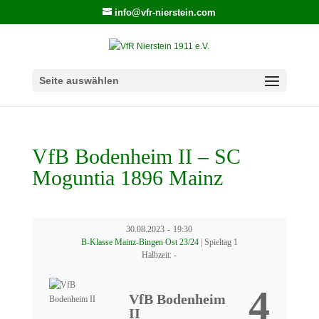
info@vfr-nierstein.com
Seite auswählen
VfB Bodenheim II – SC
Moguntia 1896 Mainz
30.08.2023
-
19:30
B-Klasse Mainz-Bingen Ost 23/24
| Spieltag 1
Halbzeit: -
4
VfB Bodenheim
II