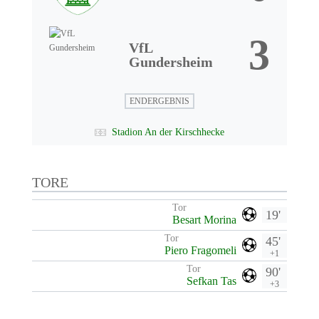
3
VfL
Gundersheim
ENDERGEBNIS
Stadion An der Kirschhecke
TORE
Tor
19'
Besart Morina
Tor
45'
Piero Fragomeli
+1
Tor
90'
Sefkan Tas
+3