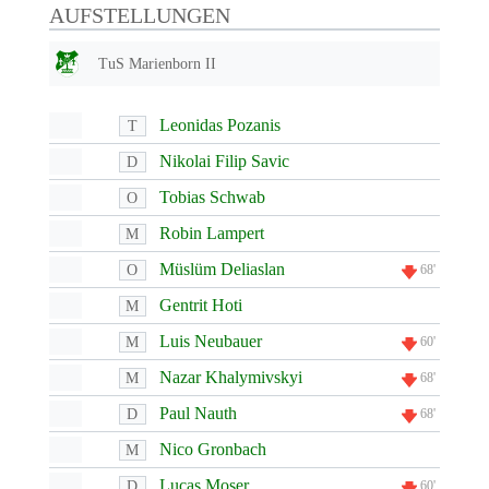
AUFSTELLUNGEN
TuS Marienborn II
Leonidas Pozanis
T
Nikolai Filip Savic
D
Tobias Schwab
O
Robin Lampert
M
Müslüm Deliaslan
O
68'
Gentrit Hoti
M
Luis Neubauer
M
60'
Nazar Khalymivskyi
M
68'
Paul Nauth
D
68'
Nico Gronbach
M
Lucas Moser
D
60'