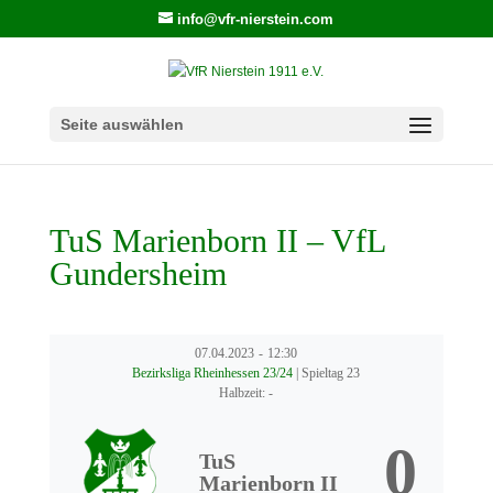
info@vfr-nierstein.com
Seite auswählen
TuS Marienborn II – VfL
Gundersheim
07.04.2023
-
12:30
Bezirksliga Rheinhessen 23/24
| Spieltag 23
Halbzeit: -
0
TuS
Marienborn II