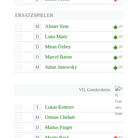
ERSATZSPIELER
Ahmet Sirin
M
60'
Luka Maric
D
60'
Miran Özbey
D
68'
Marcel Baron
O
68'
Julian Janowsky
M
68'
VfL Gundersheim
Lukas Ketterer
T
Omran Chehab
M
Marius Finger
D
Moritz Beck
M
83'