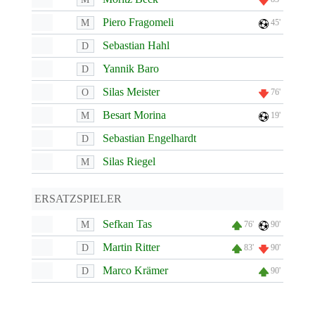
Piero Fragomeli
M
45'
Sebastian Hahl
D
Yannik Baro
D
Silas Meister
O
76'
Besart Morina
M
19'
Sebastian Engelhardt
D
Silas Riegel
M
ERSATZSPIELER
Sefkan Tas
M
76'
90'
Martin Ritter
D
83'
90'
Marco Krämer
D
90'