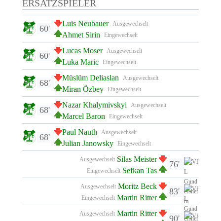
ERSATZSPIELER
Luis Neubauer
Ausgewechselt
60'
Ahmet Sirin
Eingewechselt
Lucas Moser
Ausgewechselt
60'
Luka Maric
Eingewechselt
Müslüm Deliaslan
Ausgewechselt
68'
Miran Özbey
Eingewechselt
Nazar Khalymivskyi
Ausgewechselt
68'
Marcel Baron
Eingewechselt
Paul Nauth
Ausgewechselt
68'
Julian Janowsky
Eingewechselt
Silas Meister
Ausgewechselt
76'
Sefkan Tas
Eingewechselt
Moritz Beck
Ausgewechselt
83'
Martin Ritter
Eingewechselt
Martin Ritter
Ausgewechselt
90'