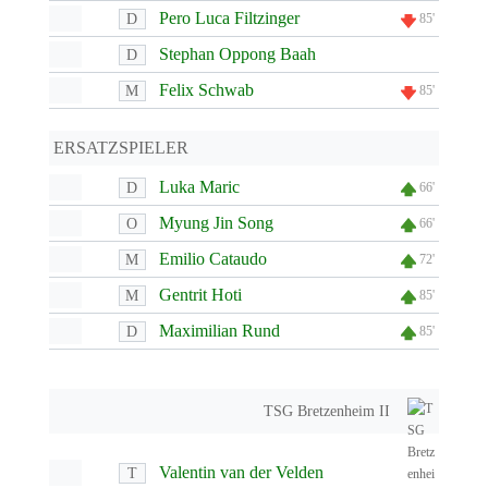
Pero Luca Filtzinger
D
85'
Stephan Oppong Baah
D
Felix Schwab
M
85'
ERSATZSPIELER
Luka Maric
D
66'
Myung Jin Song
O
66'
Emilio Cataudo
M
72'
Gentrit Hoti
M
85'
Maximilian Rund
D
85'
TSG Bretzenheim II
Valentin van der Velden
T