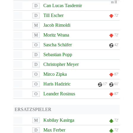
Can Lucas Tasdemir
D
Till Escher
D
72'
Jacob Rimoldi
M
Moritz Wrana
M
72'
Sascha Schäfer
O
42'
Sebastian Popp
D
Christopher Meyer
D
Mirco Zipka
O
87'
Haris Hadziric
O
17'
61'
Leander Rosinus
O
87'
ERSATZSPIELER
Kubilay Kasirga
M
72'
Max Ferber
D
72'