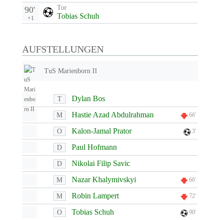
Tor
90'
Tobias Schuh
+1
AUFSTELLUNGEN
TuS Marienborn II
Dylan Bos
T
Hastie Azad Abdulrahman
M
66'
Kalon-Jamal Prator
O
3'
Paul Hofmann
D
Nikolai Filip Savic
D
Nazar Khalymivskyi
M
66'
Robin Lampert
M
72'
Tobias Schuh
O
90'