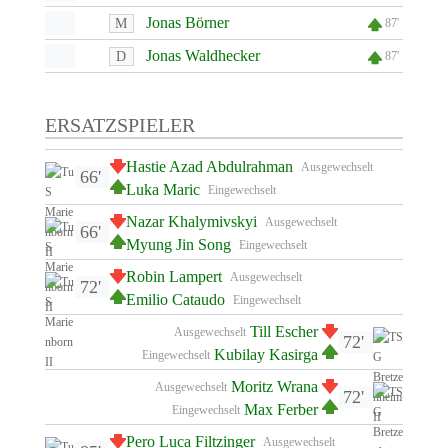
Jonas Börner
M
87'
Jonas Waldhecker
D
87'
ERSATZSPIELER
Hastie Azad Abdulrahman
Ausgewechselt
66'
Luka Maric
Eingewechselt
Nazar Khalymivskyi
Ausgewechselt
66'
Myung Jin Song
Eingewechselt
Robin Lampert
Ausgewechselt
72'
Emilio Cataudo
Eingewechselt
Till Escher
Ausgewechselt
72'
Kubilay Kasirga
Eingewechselt
Moritz Wrana
Ausgewechselt
72'
Max Ferber
Eingewechselt
Pero Luca Filtzinger
Ausgewechselt