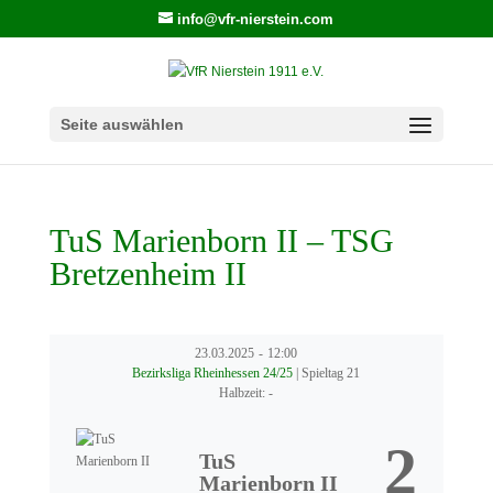
info@vfr-nierstein.com
Seite auswählen
TuS Marienborn II – TSG
Bretzenheim II
23.03.2025
-
12:00
Bezirksliga Rheinhessen 24/25
| Spieltag 21
Halbzeit: -
2
TuS
Marienborn II