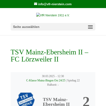
info@vfr-nierstein.com
Seite auswählen
TSV Mainz-Ebersheim II –
FC Lörzweiler II
30.03.2025
-
12:30
C-Klasse Mainz-Bingen Ost 24/25
| Spieltag 22
Halbzeit: -
2
TSV Mainz-
Ebersheim II