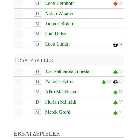
Leon Bernhöft
O
89'
Nolan Wagner
D
Jannick Böhm
M
Paul Heise
M
Leon Lurkin
O
64'
ERSATZSPIELER
Joel Palmarola Ginesta
D
46'
Yannick Fatho
D
59'
85'
Alito Machicane
M
78'
Florian Schmidt
D
89'
Marek Gröhl
M
90'
ERSATZSPIELER