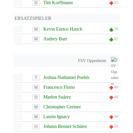
Tim Korffmann
D
82'
ERSATZSPIELER
Kevin Enrico Hauch
M
70'
Andrey Bart
M
82'
FSV Oppenheim
Joshua-Nathaniel Poehls
T
Francesco Florio
M
90'
Marlon Suárez
D
46'
Christopher Greiner
M
Laurin Ignacy
M
59'
Johann Bennet Schürer
O
78'