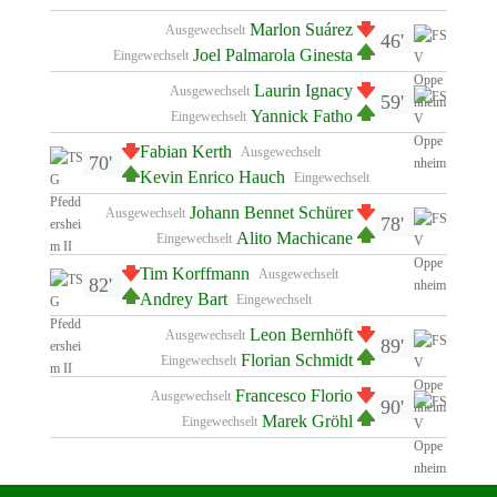
Marlon Suárez
Ausgewechselt
46'
Joel Palmarola Ginesta
Eingewechselt
Laurin Ignacy
Ausgewechselt
59'
Yannick Fatho
Eingewechselt
Fabian Kerth
Ausgewechselt
70'
Kevin Enrico Hauch
Eingewechselt
Johann Bennet Schürer
Ausgewechselt
78'
Alito Machicane
Eingewechselt
Tim Korffmann
Ausgewechselt
82'
Andrey Bart
Eingewechselt
Leon Bernhöft
Ausgewechselt
89'
Florian Schmidt
Eingewechselt
Francesco Florio
Ausgewechselt
90'
Marek Gröhl
Eingewechselt