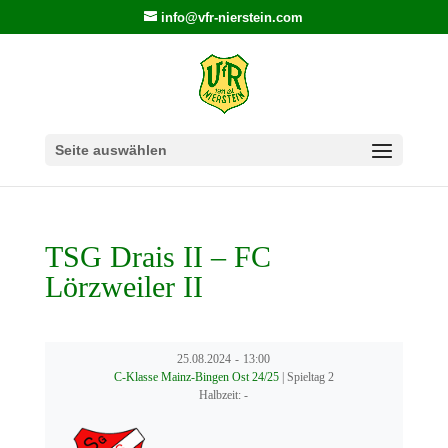
info@vfr-nierstein.com
Seite auswählen
TSG Drais II – FC
Lörzweiler II
25.08.2024
-
13:00
C-Klasse Mainz-Bingen Ost 24/25
| Spieltag 2
Halbzeit: -