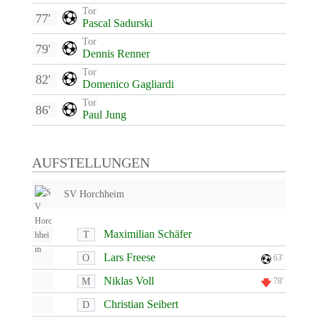
Tor
77'
Pascal Sadurski
Tor
79'
Dennis Renner
Tor
82'
Domenico Gagliardi
Tor
86'
Paul Jung
AUFSTELLUNGEN
SV Horchheim
Maximilian Schäfer
T
Lars Freese
O
63'
Niklas Voll
M
78'
Christian Seibert
D