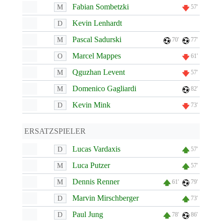
Fabian Sombetzki
M
57'
Kevin Lenhardt
D
Pascal Sadurski
M
70'
77'
Marcel Mappes
O
61'
Qguzhan Levent
M
57'
Domenico Gagliardi
M
82'
Kevin Mink
D
73'
ERSATZSPIELER
Lucas Vardaxis
D
57'
Luca Putzer
M
57'
Dennis Renner
M
61'
79'
Marvin Mirschberger
D
73'
Paul Jung
D
78'
86'