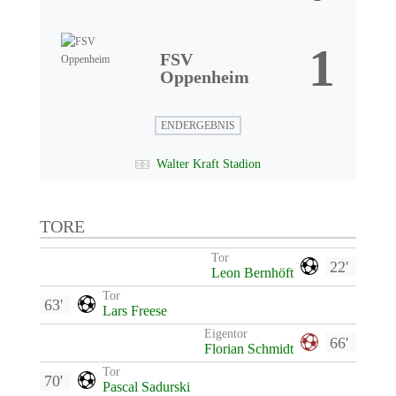
1
FSV
Oppenheim
ENDERGEBNIS
Walter Kraft Stadion
TORE
Tor
22'
Leon Bernhöft
Tor
63'
Lars Freese
Eigentor
66'
Florian Schmidt
Tor
70'
Pascal Sadurski