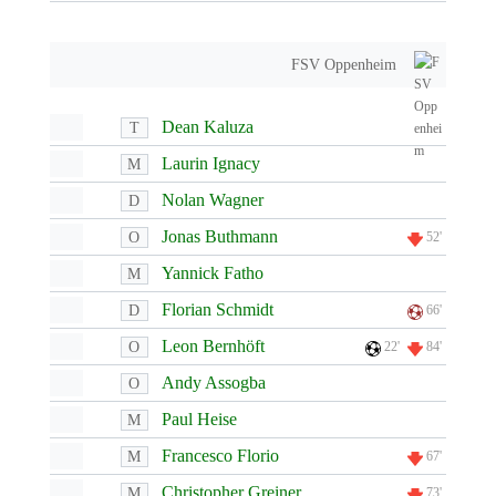
FSV Oppenheim
Dean Kaluza
T
Laurin Ignacy
M
Nolan Wagner
D
Jonas Buthmann
O
52'
Yannick Fatho
M
Florian Schmidt
D
66'
Leon Bernhöft
O
22'
84'
Andy Assogba
O
Paul Heise
M
Francesco Florio
M
67'
Christopher Greiner
M
73'