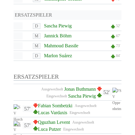
ERSATZSPIELER
Sascha Piewig
D
52'
Jannick Böhm
M
67'
Mahmoud Bassile
M
73'
Marlon Suárez
D
84'
ERSATZSPIELER
Jonas Buthmann
Ausgewechselt
52'
Sascha Piewig
Eingewechselt
Fabian Sombetzki
Ausgewechselt
57'
Lucas Vardaxis
Eingewechselt
Qguzhan Levent
Ausgewechselt
57'
Luca Putzer
Eingewechselt