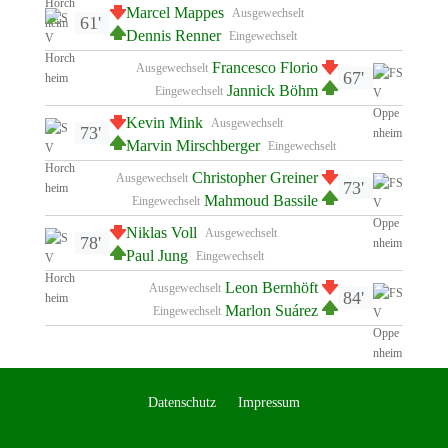
Marcel Mappes
Ausgewechselt
61'
Dennis Renner
Eingewechselt
Francesco Florio
Ausgewechselt
67'
Jannick Böhm
Eingewechselt
Kevin Mink
Ausgewechselt
73'
Marvin Mirschberger
Eingewechselt
Christopher Greiner
Ausgewechselt
73'
Mahmoud Bassile
Eingewechselt
Niklas Voll
Ausgewechselt
78'
Paul Jung
Eingewechselt
Leon Bernhöft
Ausgewechselt
84'
Marlon Suárez
Eingewechselt
Datenschutz
Impressum