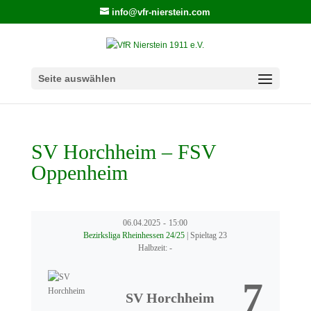
info@vfr-nierstein.com
Seite auswählen
SV Horchheim – FSV
Oppenheim
06.04.2025
-
15:00
Bezirksliga Rheinhessen 24/25
| Spieltag 23
Halbzeit: -
7
SV Horchheim