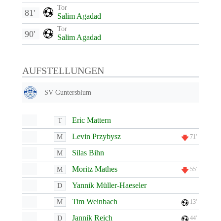
Tor
81'
Salim Agadad
Tor
90'
Salim Agadad
AUFSTELLUNGEN
SV Guntersblum
Eric Mattern
T
Levin Przybysz
M
71'
Silas Bihn
M
Moritz Mathes
M
55'
Yannik Müller-Haeseler
D
Tim Weinbach
M
13'
Jannik Reich
D
44'