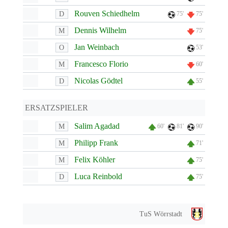
Rouven Schiedhelm
D
75'
75'
Dennis Wilhelm
M
75'
Jan Weinbach
O
53'
Francesco Florio
M
60'
Nicolas Gödtel
D
55'
ERSATZSPIELER
Salim Agadad
M
60'
81'
90'
Philipp Frank
M
71'
Felix Köhler
M
75'
Luca Reinbold
D
75'
TuS Wörrstadt