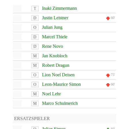
Inaki Zimmermann
T
Justin Leistner
D
60'
Julian Jung
O
Marcel Thiele
D
Rene Novo
D
Jan Knobloch
M
Robert Dragun
M
Lion Noel Deisen
O
75'
Leon-Maurice Simon
O
60'
Noel Lehr
M
Marco Schulmerich
M
ERSATZSPIELER
Julian Simon