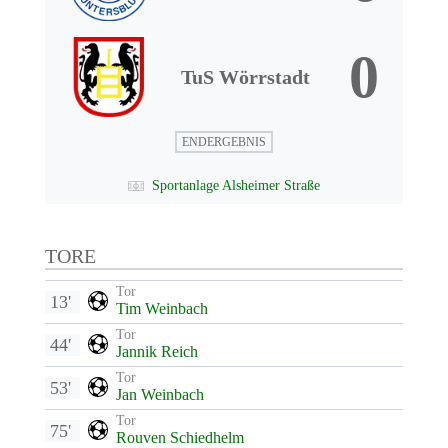
0
TuS Wörrstadt
ENDERGEBNIS
Sportanlage Alsheimer Straße
TORE
Tor
13'
Tim Weinbach
Tor
44'
Jannik Reich
Tor
53'
Jan Weinbach
Tor
75'
Rouven Schiedhelm