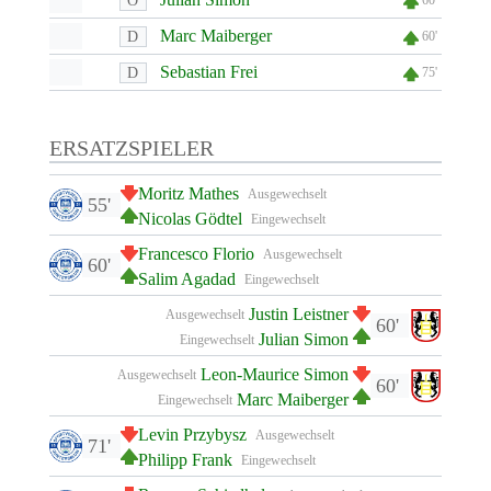
O
60'
Marc Maiberger
D
60'
Sebastian Frei
D
75'
ERSATZSPIELER
Moritz Mathes
Ausgewechselt
55'
Nicolas Gödtel
Eingewechselt
Francesco Florio
Ausgewechselt
60'
Salim Agadad
Eingewechselt
Justin Leistner
Ausgewechselt
60'
Julian Simon
Eingewechselt
Leon-Maurice Simon
Ausgewechselt
60'
Marc Maiberger
Eingewechselt
Levin Przybysz
Ausgewechselt
71'
Philipp Frank
Eingewechselt