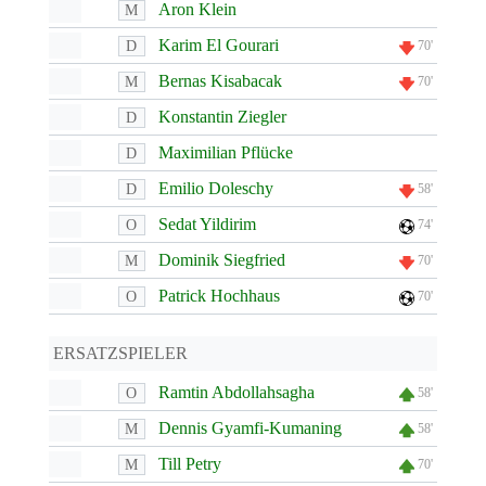
Aron Klein
M
Karim El Gourari
D
70'
Bernas Kisabacak
M
70'
Konstantin Ziegler
D
Maximilian Pflücke
D
Emilio Doleschy
D
58'
Sedat Yildirim
O
74'
Dominik Siegfried
M
70'
Patrick Hochhaus
O
70'
ERSATZSPIELER
Ramtin Abdollahsagha
O
58'
Dennis Gyamfi-Kumaning
M
58'
Till Petry
M
70'