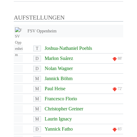
AUFSTELLUNGEN
FSV Oppenheim
Joshua-Nathaniel Poehls
T
Marlon Suárez
D
88'
Nolan Wagner
D
Jannick Böhm
M
Paul Heise
M
72'
Francesco Florio
M
Christopher Greiner
M
Laurin Ignacy
M
Yannick Fatho
D
85'