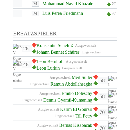
Mohammad Navid Khazaie
M
70'
Luis Perea-Friedmann
M
70'
ERSATZSPIELER
Konstantin Schefuß
Ausgewechselt
26'
Johann Bennet Schürer
Eingewechselt
Leon Bernhöft
Ausgewechselt
46'
Leon Lurkin
Eingewechselt
Mert Suller
Ausgewechselt
58'
Ramtin Abdollahsagha
Eingewechselt
Emilio Doleschy
Ausgewechselt
58'
Dennis Gyamfi-Kumaning
Eingewechselt
Karim El Gourari
Ausgewechselt
70'
Till Petry
Eingewechselt
Bernas Kisabacak
Ausgewechselt
70'