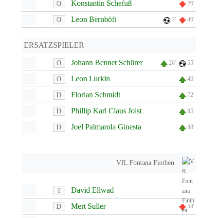
Konstantin Schefuß
O
26'
Leon Bernhöft
O
3'
46'
ERSATZSPIELER
Johann Bennet Schürer
O
26'
55'
Leon Lurkin
O
46'
Florian Schmidt
D
72'
Phillip Karl Claus Joist
D
85'
Joel Palmarola Ginesta
D
88'
VfL Fontana Finthen
David Ellwad
T
Mert Suller
D
58'