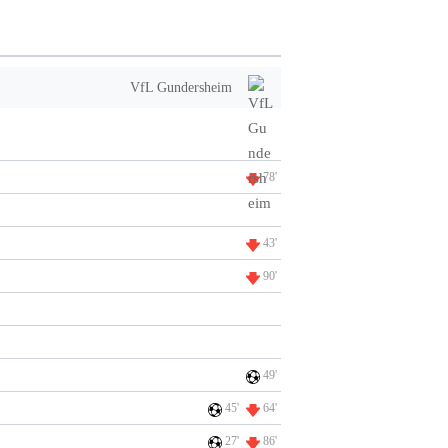
VfL Gundersheim
78'
43'
90'
49'
45'
64'
27'
86'