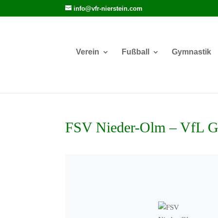
info@vfr-nierstein.com
Verein
Fußball
Gymnastik
FSV Nieder-Olm – VfL G