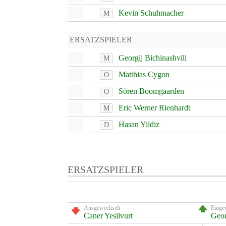
Kevin Schuhmacher
M
ERSATZSPIELER
Georgij Bichinashvili
M
Matthias Cygon
O
Sören Boomgaarden
O
Eric Werner Rienhardt
M
Hasan Yildiz
D
ERSATZSPIELER
Ausgewechselt
Einge
Caner Yesilvurt
Geor