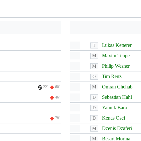
Lukas Ketterer
T
Maxim Teupe
M
Philip Wesner
M
Tim Renz
O
Omran Chehab
M
22'
60'
Sebastian Hahl
D
46'
Yannik Baro
D
Kenas Osei
D
78'
Dzenis Dzaferi
M
Besart Morina
M