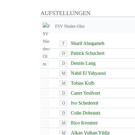
AUFSTELLUNGEN
FSV Nieder-Olm
Sharif Abugameh
T
Patrick Schuchert
D
Dennis Lang
D
Nabil El Yahyaoui
M
Tobias Kolb
M
Caner Yesilvurt
D
Ivo Schedereit
O
Colin Dobrautz
D
Rico Kreutzer
M
Alkan Volkan Yildiz
M