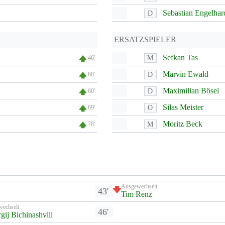
Sebastian Engelhar
D
ERSATZSPIELER
Sefkan Tas
M
46'
Marvin Ewald
D
60'
Maximilian Bösel
D
60'
Silas Meister
O
69'
Moritz Beck
M
78'
Ausgewechselt
43'
Tim Renz
wechselt
46'
gij Bichinashvili