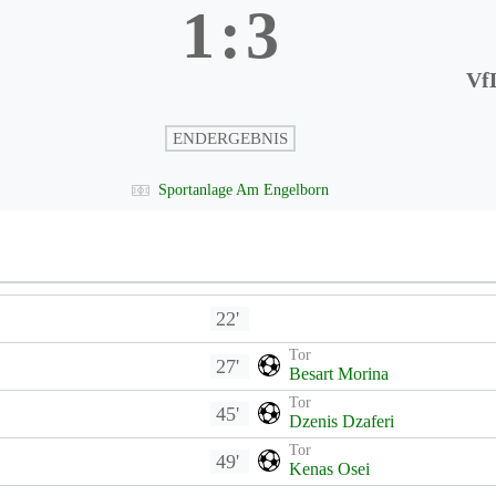
1
:
3
Vf
ENDERGEBNIS
Sportanlage Am Engelborn
22'
Tor
27'
Besart Morina
Tor
45'
Dzenis Dzaferi
Tor
49'
Kenas Osei