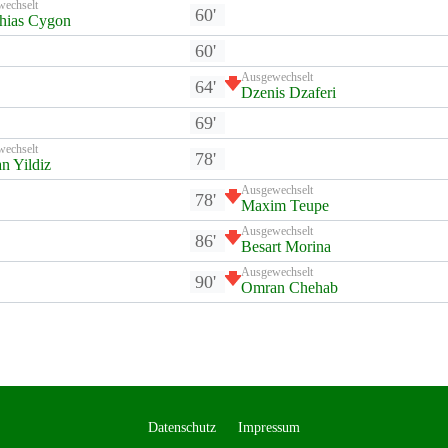
wechselt
60'
hias Cygon
60'
Ausgewechselt
64'
Dzenis Dzaferi
69'
wechselt
78'
n Yildiz
Ausgewechselt
78'
Maxim Teupe
Ausgewechselt
86'
Besart Morina
Ausgewechselt
90'
Omran Chehab
Datenschutz
Impressum