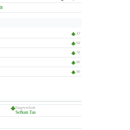
dt
43'
64'
78'
86'
90'
Eingewechselt
Sefkan Tas