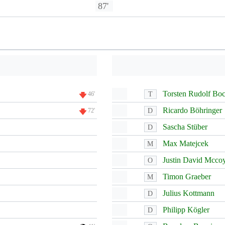
87'
Torsten Rudolf Bo
T
46'
Ricardo Böhringer
D
72'
Sascha Stüber
D
Max Matejcek
M
Justin David Mcco
O
Timon Graeber
M
Julius Kottmann
D
Philipp Kögler
D