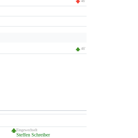
46'
46'
Eingewechselt
Steffen Schreiber