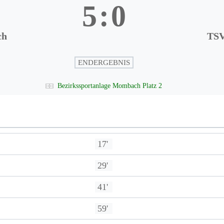
5
:
0
ch
TS
ENDERGEBNIS
Bezirkssportanlage Mombach Platz 2
17'
29'
41'
59'