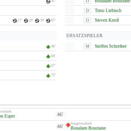
Boualam Bouziane
O
41'
Timo Liebisch
D
Steven Knoll
O
17'
29'
59'
87'
ERSATZSPIELER
Steffen Schreiber
M
46'
64'
67'
72'
wechselt
46'
n Esper
Ausgewechselt
46'
Boualam Bouziane