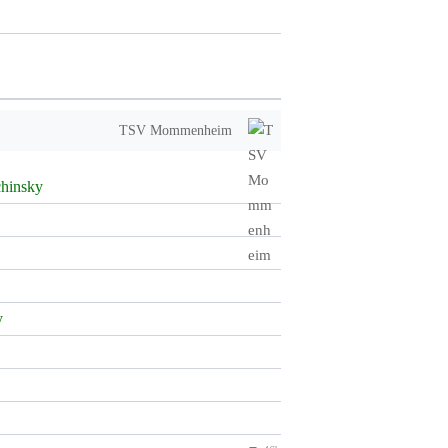
TSV Mommenheim
chinsky
y