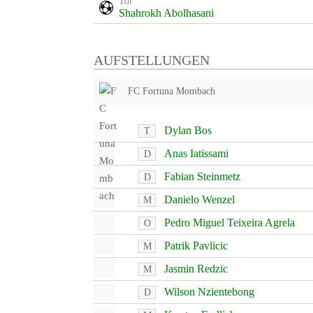
Tor
Shahrokh Abolhasani
AUFSTELLUNGEN
FC Fortuna Mombach
Dylan Bos
T
Anas Iatissami
D
Fabian Steinmetz
D
Danielo Wenzel
M
Pedro Miguel Teixeira Agrela
O
Patrik Pavlicic
M
Jasmin Redzic
M
Wilson Nzientebong
D