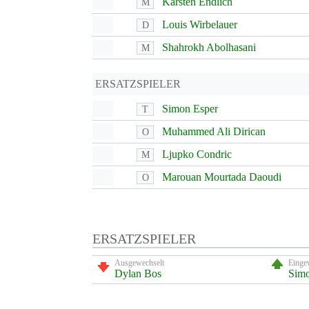
Karsten Endlich
M
Louis Wirbelauer
D
Shahrokh Abolhasani
M
ERSATZSPIELER
Simon Esper
T
Muhammed Ali Dirican
O
Ljupko Condric
M
Marouan Mourtada Daoudi
O
ERSATZSPIELER
Ausgewechselt
Einge
Dylan Bos
Simo