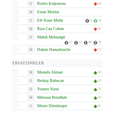
Redzo Krijestorac
O
63'
Ensar Morina
M
Efe Kaan Mutlu
O
4'
14'
Riza Can Coban
M
81'
Mahdi Mehnatgir
O
12'
22'
68'
78'
Hakim Hamadouche
M
72'
ERSATZSPIELER
Mustafa Akman
M
63'
Berkay Babacan
O
63'
Younes Nasri
D
72'
Mimoun Boudilab
M
81'
Moses Dürnberger
O
81'