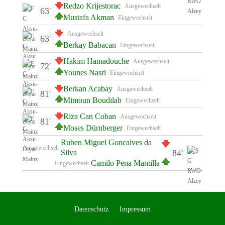
Redzo Krijestorac
Ausgewechselt
63'
Mustafa Akman
Eingewechselt
Ausgewechselt
63'
Berkay Babacan
Eingewechselt
Hakim Hamadouche
Ausgewechselt
72'
Younes Nasri
Eingewechselt
Berkan Acabay
Ausgewechselt
81'
Mimoun Boudilab
Eingewechselt
Riza Can Coban
Ausgewechselt
81'
Moses Dürnberger
Eingewechselt
Ruben Miguel Goncalves da
Ausgewechselt
84'
Silva
Camilo Pena Mantilla
Eingewechselt
Datenschutz
Impressum