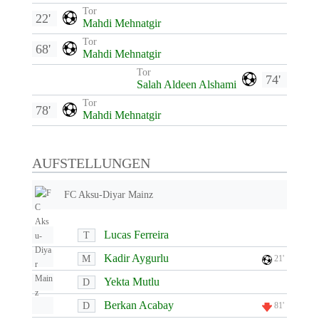
Tor
22'
Mahdi Mehnatgir
Tor
68'
Mahdi Mehnatgir
Tor
74'
Salah Aldeen Alshami
Tor
78'
Mahdi Mehnatgir
AUFSTELLUNGEN
FC Aksu-Diyar Mainz
Lucas Ferreira
T
Kadir Aygurlu
M
21'
Yekta Mutlu
D
Berkan Acabay
D
81'