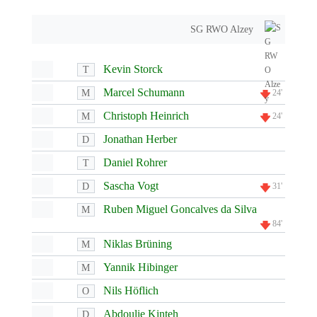
SG RWO Alzey
Kevin Storck
T
Marcel Schumann
M
24'
Christoph Heinrich
M
24'
Jonathan Herber
D
Daniel Rohrer
T
Sascha Vogt
D
31'
Ruben Miguel Goncalves da Silva
M
84'
Niklas Brüning
M
Yannik Hibinger
M
Nils Höflich
O
Abdoulie Kinteh
D