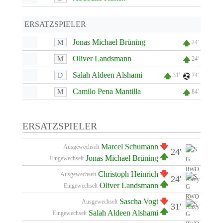
ERSATZSPIELER
Jonas Michael Brüning
M
24'
Oliver Landsmann
M
24'
Salah Aldeen Alshami
D
31'
74'
Camilo Pena Mantilla
M
84'
ERSATZSPIELER
Marcel Schumann
Ausgewechselt
24'
Jonas Michael Brüning
Eingewechselt
Christoph Heinrich
Ausgewechselt
24'
Oliver Landsmann
Eingewechselt
Sascha Vogt
Ausgewechselt
31'
Salah Aldeen Alshami
Eingewechselt