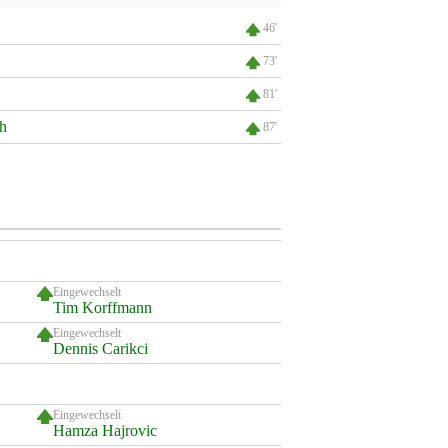
46'
73'
81'
h
87'
Eingewechselt
Tim Korffmann
Eingewechselt
Dennis Carikci
Eingewechselt
Hamza Hajrovic