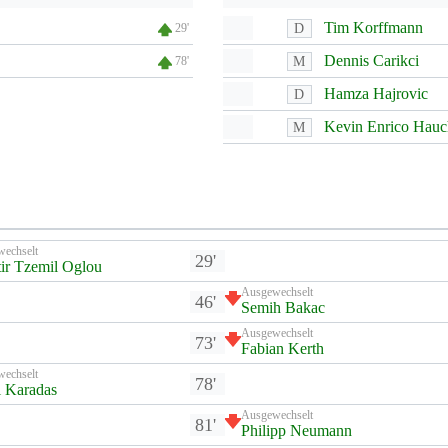
Tim Korffmann
D
29'
Dennis Carikci
M
78'
Hamza Hajrovic
D
Kevin Enrico Hauc
M
wechselt
29'
ir Tzemil Oglou
Ausgewechselt
46'
Semih Bakac
Ausgewechselt
73'
Fabian Kerth
wechselt
78'
l Karadas
Ausgewechselt
81'
Philipp Neumann