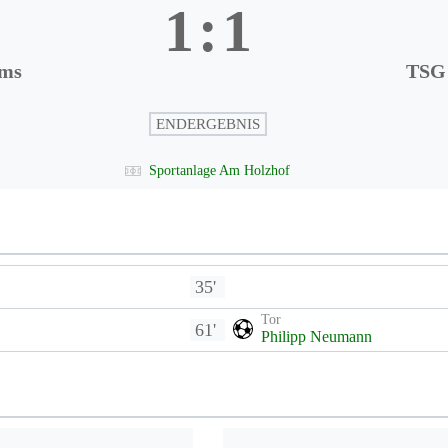
1
:
1
rms
TSG 
ENDERGEBNIS
Sportanlage Am Holzhof
35'
Tor
61'
Philipp Neumann