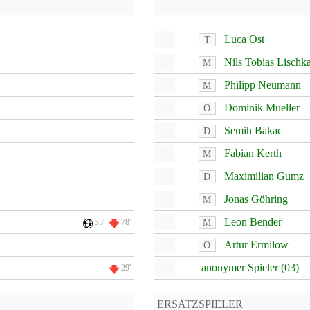
Luca Ost
T
Nils Tobias Lischk
M
Philipp Neumann
M
Dominik Mueller
O
Semih Bakac
D
Fabian Kerth
M
Maximilian Gumz
D
Jonas Göhring
M
Leon Bender
M
35'
78'
Artur Ermilow
O
anonymer Spieler (03)
29'
ERSATZSPIELER