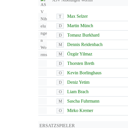
ASV Nibelungen Worms
Max Selzer
T
Martin Münch
D
Tomasz Burkhard
D
Dennis Reidenbach
M
Özgür Yilmaz
M
Thorsten Breth
D
Kevin Borlinghaus
O
Deniz Yetim
D
Liam Brach
O
Sascha Fuhrmann
M
Mirko Kremer
O
ERSATZSPIELER