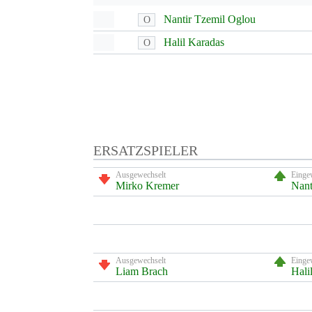
Nantir Tzemil Oglou
O
Halil Karadas
O
ERSATZSPIELER
Ausgewechselt
Einge
Mirko Kremer
Nant
Ausgewechselt
Einge
Liam Brach
Hali