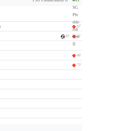
TSG Pfeddersheim II
a
87'
61'
81'
46'
73'