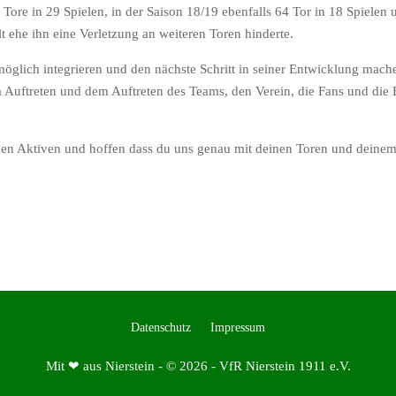
Tore in 29 Spielen, in der Saison 18/19 ebenfalls 64 Tor in 18 Spielen u
t ehe ihn eine Verletzung an weiteren Toren hinderte.
möglich integrieren und den nächste Schritt in seiner Entwicklung mach
uftreten und dem Auftreten des Teams, den Verein, die Fans und die 
den Aktiven und hoffen dass du uns genau mit deinen Toren und deinem 
Datenschutz
Impressum
Mit ❤ aus Nierstein - © 2026 - VfR Nierstein 1911 e.V.